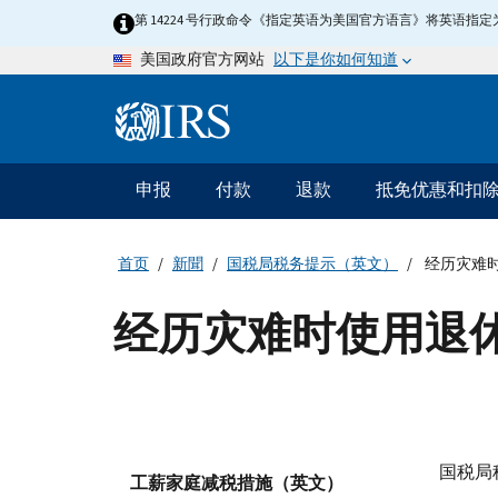
Skip
第 14224 号行政命令《指定英语为美国官方语言》将英语
to
以下是你如何知道
美国政府官方网站
main
content
Information
Menu
申报
付款
退款
抵免优惠和扣
主
要
导
首页
新聞
国税局税务提示（英文）
经历灾难
航
经历灾难时使用退
国税局税务
工薪家庭减税措施（英文）