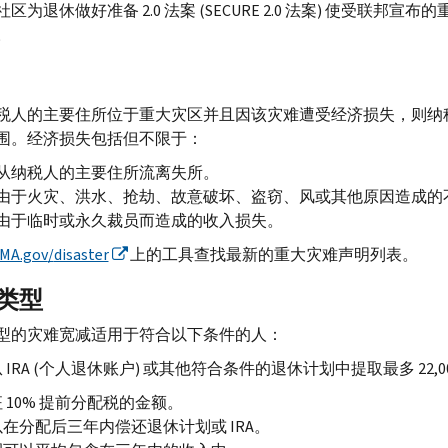
区为退休做好准备 2.0 法案 (
SECURE
2.0 法案) 使受联邦宣
。
税人的主要住所位于重大灾区并且因该灾难遭受经济损失，则纳
围。经济损失包括但不限于：
从纳税人的主要住所流离失所。
由于火灾、洪水、抢劫、故意破坏、盗窃、风或其他原因造成的
由于临时或永久裁员而造成的收入损失。
MA.gov
/
disaster
上的工具查找最新的重大灾难声明列表。
类型
型的灾难宽减适用于符合以下条件的人：
从
IRA
(个人退休账户) 或其他符合条件的退休计划中提取最多 22,00
 10% 提前分配税的金额。
以在分配后三年内偿还退休计划或
IRA
。