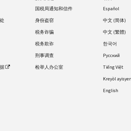
国税局通知和信件
Español
处
身份盗窃
中文 (简体)
税务诈骗
中文 (繁體)
税务欺诈
한국어
刑事调查
Pусский
据
检举人办公室
Tiếng Việt
Kreyòl ayisye
English