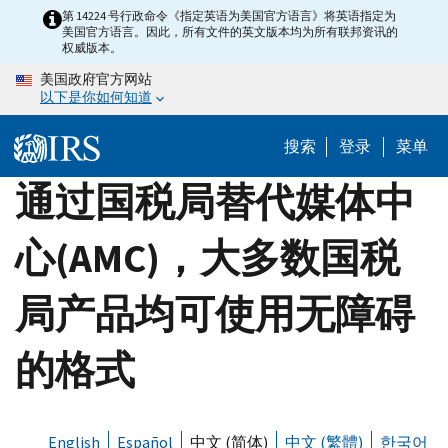
Skip
第 14224 号行政命令《指定英语为美国官方语言》将英语指定为
美国官方语言。因此，所有文件的英文版本均为所有联邦资讯的
to
权威版本。
main
美国政府官方网站
content
以下是你如何知道
搜索
登录
菜单
通过国税局替代媒体中
心(AMC)，大多数国税
局产品均可使用无障碍
的格式
English
Español
中文 (简体)
中文 (繁體)
한국어