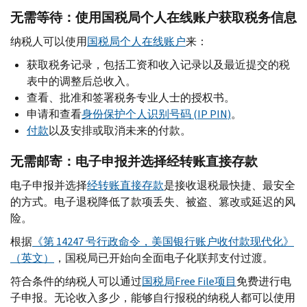
无需等待：使用国税局个人在线账户获取税务信息
纳税人可以使用
国税局个人在线账户
来：
获取税务记录，包括工资和收入记录以及最近提交的税
表中的调整后总收入。
查看、批准和签署税务专业人士的授权书。
申请和查看
身份保护个人识别号码 (
IP PIN
)
。
付款
以及安排或取消未来的付款。
无需邮寄：电子申报并选择经转账直接存款
电子申报并选择
经转账直接存款
是接收退税最快捷、最安全
的方式。电子退税降低了款项丢失、被盗、篡改或延迟的风
险。
根据
《第 14247 号行政命令，美国银行账户收付款现代化》
（英文）
，国税局已开始向全面电子化联邦支付过渡。
符合条件的纳税人可以通过
国税局
Free File
项目
免费进行电
子申报。无论收入多少，能够自行报税的纳税人都可以使用