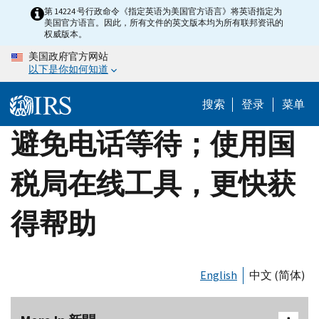
Skip
第 14224 号行政命令《指定英语为美国官方语言》将英语指定为
美国官方语言。因此，所有文件的英文版本均为所有联邦资讯的
to
权威版本。
main
美国政府官方网站
content
以下是你如何知道
搜索
登录
菜单
避免电话等待；使用国
税局在线工具，更快获
得帮助
English
中文 (简体)