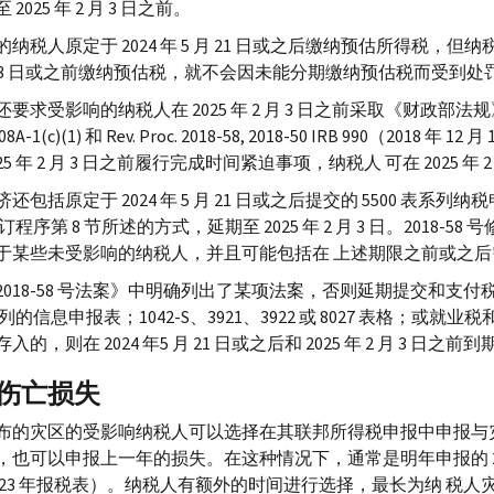
2025 年 2 月 3 日之前。
纳税人原定于 2024 年 5 月 21 日或之后缴纳预估所得税，但纳税期限
 月 3 日或之前缴纳预估税，就不会因未能分期缴纳预估税而受到处
还要求受影响的纳税人在 2025 年 2 月 3 日之前采取《财政部
08
A-
1(
c
)(1) 和
Rev. Proc.
2018-58, 2018-50
IRB
990（2018 年 12 
25 年 2 月 3 日之前履行完成时间紧迫事项，纳税人 可在 2025 年
还包括原定于 2024 年 5 月 21 日或之后提交的 5500 表系列纳税申报
修订程序第 8 节所述的方式，延期至 2025 年 2 月 3 日。2018
于某些未受影响的纳税人，并且可能包括在 上述期限之前或之
2018-58 号法案》中明确列出了某项法案，否则延期提交和支
 系列的信息申报表；1042-
S
、3921、3922 或 8027 表格；或就
入的，则在 2024 年5 月 21 日或之后和 2025 年 2 月 3 
伤亡损失
布的灾区的受影响纳税人可以选择在其联邦所得税申报中申报与
，也可以申报上一年的损失。在这种情况下，通常是明年申报的 2
2023 年报税表）。纳税人有额外的时间进行选择，最长为纳 