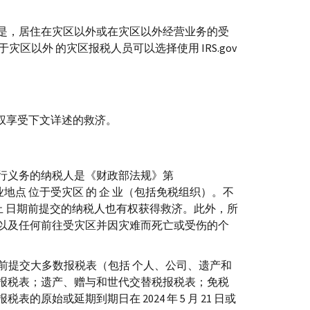
是，居住在灾区以外或在灾区以外经营业务的受
于灾区以外 的灾区报税人员可以选择使用
IRS.gov
，有权享受下文详述的救济。
行义务的纳税人是《财政部法规》第
业地点 位于受灾区 的 企 业（包括免税组织）。不
截止 日期前提交的纳税人也有权获得救济。此外，所
以及任何前往受灾区并因灾难而死亡或受伤的个
 日之前提交大多数报税表（包括 个人、公司、遗产和
报税表；遗产、赠与和世代交替税报税表；免税
始或延期到期日在 2024 年 5 月 21 日或