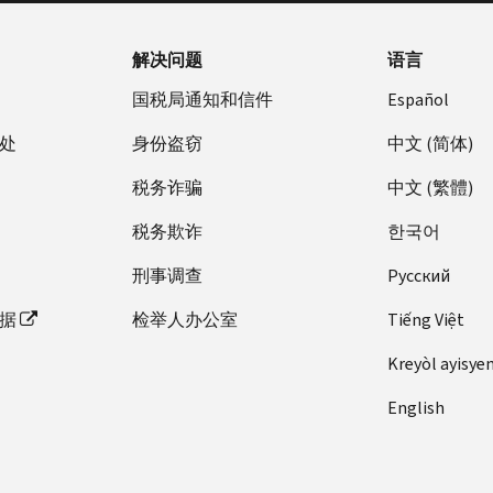
解决问题
语言
国税局通知和信件
Español
处
身份盗窃
中文 (简体)
税务诈骗
中文 (繁體)
税务欺诈
한국어
刑事调查
Pусский
据
检举人办公室
Tiếng Việt
Kreyòl ayisye
English