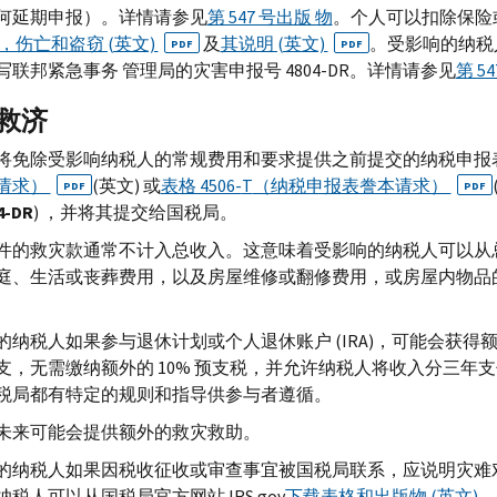
何延期申报）。详情请参见
第 547 号出版 物
。个人可以扣除保险
 表，伤亡和盗窃 (英文)
及
其说明 (英文)
。受影响的纳税
PDF
PDF
写联邦紧急事务 管理局的灾害申报号 4804-
DR
。详情请参见
第 5
救济
将免除受影响纳税人的常规费用和要求提供之前提交的纳税申报
请求）
(英文) 或
表格 4506-
T
（纳税申报表誊本请求）
PDF
PDF
4-
DR
) ，并将其提交给国税局。
件的救灾款通常不计入总收入。这意味着受影响的纳税人可以从
庭、生活或丧葬费用，以及房屋维修或翻修费用，或房屋内物品
的纳税人如果参与退休计划或个人退休账户 (
IRA
)，可能会获得
支，无需缴纳额外的 10% 预支税，并允许纳税人将收入分三年
税局都有特定的规则和指导供参与者遵循。
未来可能会提供额外的救灾救助。
的纳税人如果因税收征收或审查事宜被国税局联系，应说明灾难
纳税人可以从国税局官方网站
IRS.gov
下载表格和出版物 (英文)