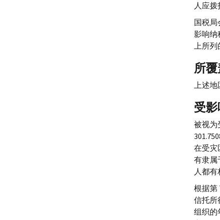
人应拨
国税局
影响纳
上所列
所覆
上述地区
受影
被视为
301.750
在受灾区
有隶属
人都有
根据第 7
信托所
组织的