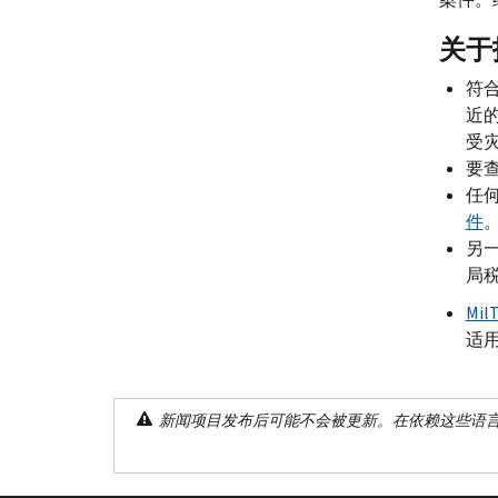
关于
符
近
受
要
任何
件
另
局
Mil
适
新闻项目发布后可能不会被更新。在依赖这些语