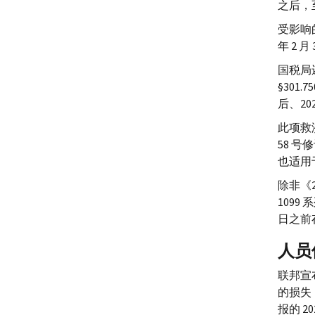
之后，至 
受影响的
年 2
国税局
§301.75
后、20
此项救济
58 号
也适用
除非《
1099
日之前存
人员
联邦宣
的损失
报的 