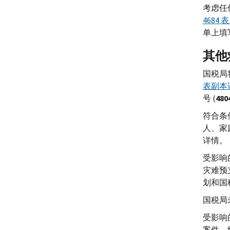
考虑任
4684
单上填
其他
国税局
表副本
号 (
480
符合条
人、家
详情。
受影响
灾难预
划和国
国税局
受影响
案件。