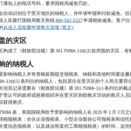
打通知上的电话号码，要求国税局减免罚款。
会自动识别位于受灾地区的纳税人，并申请申报和付款减免。但
税人应拨打国税局救灾热线
866-562-5227
申请税收减免。客户位
的
从业人员批量申请救灾选项 (英文)
。
盖的灾区
构成了《财政部法规》第 301.7508
A-
1(
d
)(2) 款所指的灾区
响的纳税人
受影响纳税人并有资格延期提交报税表、纳税和其他时间紧迫履
8
A-
1(
d
)(1) 条列出的纳税人，包括居住在受灾区的个人和主要营
但其记录需要在《财政部法规》第 301.7508
A-
1(
c
) 条列出的
于受认可的政府或慈善组织并在受灾区协助救灾活动的救灾人员
权获得救济。
508
A
条，美国国税局给予受影响的纳税人在 2025 年 2 月 3
得税报税表；合伙企业报税表、小型企业股份公司报税表和信托
年度信息报税表；以及就业和某些工商税报税表）的时间，这些报税表的原