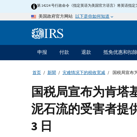
Skip
第 14224 号行政命令《指定英语为美国官方语言》将英语
to
以下是你如何知道
美国政府官方网站
main
content
Information
Menu
申报
付款
退款
抵免优惠和扣
主
要
导
首页
新聞
灾难情况下的税收宽减
国税局宣布为
航
国税局宣布为肯塔
泥石流的受害者提供税
3 日