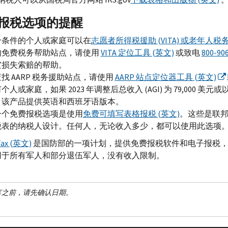
报税选项的提醒
合条件的个人或家庭可以在
志愿者所得税援助 (
VITA
) 或老年人税务
的免费税务帮助站点，请使用
VITA
定位工具 (英文)
或致电
800-90
灾损失索赔的帮助。
查找
AARP
税务援助站点，请使用
AARP
站点定位器工具 (英文)
个人或家庭，如果 2023 年调整后总收入 (
AGI
) 为 79,000 
。该产品提供英语和西班牙语版本。
一个免费报税选项是使用
免费可填写表格报税 (英文)
。这些是联邦
税表的纳税人设计。任何人，无论收入多少，都可以使用此选项
Tax
(英文)
是国防部的一项计划，提供免费报税软件和电子报税，
用于所有军人和部分退伍军人，没有收入限制。
言之前，请先确认日期。