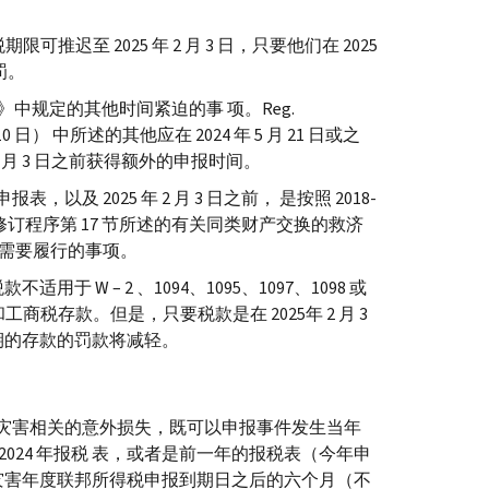
可推迟至 2025 年 2 月 3 日，只要他们在 2025
罚。
法规》中规定的其他时间紧迫的事 项。
Reg.
月 10 日） 中所述的其他应在 2024 年 5 月 21 日或之
 2 月 3 日之前获得额外的申报时间。
表，以及 2025 年 2 月 3 日之前， 是按照 2018-
-58 号修订程序第 17 节所述的有关同类财产交换的救济
后需要履行的事项。
付税款不适用于
W
– 2 、1094、1095、1097、1098 或
业税和工商税存款。但是，只要税款是在 2025年 2 月 3
日之前到期的存款的罚款将减轻。
灾害相关的意外损失，既可以申报事件发生当年
024 年报税 表，或者是前一年的报税表（今年申
税人灾害年度联邦所得税申报到期日之后的六个月（不