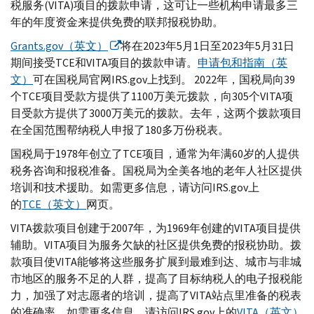
税服务(
VITA
)项目的拨款申请，这可让一些机构申请最多三
年的年度资金来提供免费的联邦报税协助。
Grants.gov
（英文）
将在2023年5月1日至2023年5月31日
期间接受
TCE
和
VITA
项目的拨款申请。
申请包和指南（英
文）
可在国税局官网
IRS.gov
上找到。 2022年，国税局向39
个
TCE
项目受款方提供了1100万美元拨款，向305个
VITA
项
目受款方提供了3000万美元的拨款。去年，这两个拨款项目
在全国范围帮纳税人申报了180多万份税表。
国税局于1978年创立了
TCE
项目，通常为年满60岁的人提供
税务咨询和报税准备。国税局为全美各地的老年人社区提供
培训和技术援助。如需更多信息，请访问
IRS.gov
上
的
TCE
（英文）
网页。
VITA
拨款项目创建于2007年，为1969年创建的
VITA
项目提供
辅助。
VITA
项目为服务欠缺的社区提供免费的报税协助。拨
款项目使
VITA
能够将这些服务扩展到最难到达、城市与非城
市地区的服务不足的人群，提高了目标纳税人的电子报税能
力，加强了对志愿者的培训，提高了
VITA
站点里准备的税表
的准确率。如需更多信息，请访问
IRS.gov
上的
VITA
（英文）