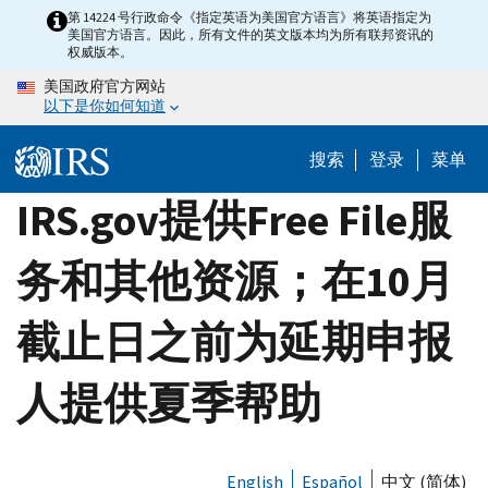
Skip
第 14224 号行政命令《指定英语为美国官方语言》将英语指定为
美国官方语言。因此，所有文件的英文版本均为所有联邦资讯的
to
权威版本。
main
美国政府官方网站
content
以下是你如何知道
搜索
登录
菜单
IRS.gov提供Free File服
务和其他资源；在10月
截止日之前为延期申报
人提供夏季帮助
English
Español
中文 (简体)