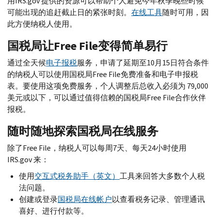
用
IRS.gov
提供的资源可以帮助个人避免今年秋季晚些时候
可能出现的追赶截止日的紧张时刻。
在线工具
随时可用，因
此方便纳税人使用。
国税局让
Free File
变得简单易行
通过全天候
电子报税
服务，申请了延期至10月15日符合条件
的纳税人可以使用国税局
Free File
免费准备和电子申报税
表。要使用这项免费服务，个人调整后总收入必须为 79,000
美元或以下，可以通过值得信赖的国税局
Free File
合作伙伴
报税。
随时随地探索国税局在线服务
除了
Free File
，纳税人可以每周7天、每天24小时使用
IRS.gov
来：
使用
交互式税务助手（英文）
工具来回答大多数个人税
法问题。
创建或登录
国税局在线帐户
以查看税务记录、管理通讯
喜好、进行付款等。