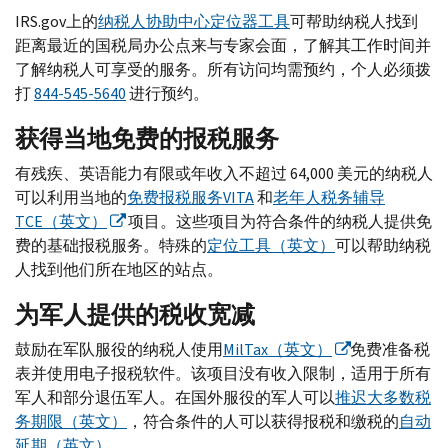
IRS.gov
上的
纳税人协助中心定位器工具
可帮助纳税人找到
距离最近的国税局办公点来与专家会面，了解其工作时间并
了解纳税人可享受的服务。所有访问均需预约，个人必须拨
打
844-545-5640
进行预约。
获得当地免费的报税服务
有残疾、英语能力有限或年收入不超过 64,000 美元的纳税人
可以利用当地的
免费报税服务
VITA
和
老年人税务辅导
TCE
（英文）
项目。这些项目为符合条件的纳税人提供免
费的基础报税服务。特殊的
定位工具（英文）
可以帮助纳税
人找到他们所在地区的站点。
为军人提供的税收宽减
鼓励在军队服役的纳税人使用
MilTax
（英文）
免费准备税
表并使用电子报税软件。该项目没有收入限制，适用于所有
军人和部分退伍军人。在国外服役的军人可以
推迟大多数税
务期限（英文）
，符合条件的人可以获得报税和缴税的
自动
延期（英文）
。