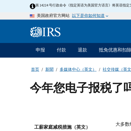
Skip
第 14224 号行政命令《指定英语为美国官方语言》将英语
to
以下是你如何知道
美国政府官方网站
main
content
Information
Menu
申报
付款
退款
抵免优惠和扣
主
要
导
首页
新聞
多媒体中心（英文）
社交传媒（英
航
今年您电子报税了吗？ – Yo
大多数
工薪家庭减税措施（英文）