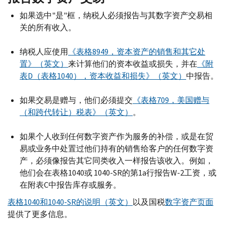
如果选中"是"框，纳税人必须报告与其数字资产交易相
关的所有收入。
纳税人应使用
《表格8949，资本资产的销售和其它处
置》（英文）
来计算他们的资本收益或损失，并在
《附
表
D
（表格1040），资本收益和损失》（英文）
中报告。
如果交易是赠与，他们必须提交
《表格709，美国赠与
（和跨代转让）税表》（英文）
。
如果个人收到任何数字资产作为服务的补偿，或是在贸
易或业务中处置过他们持有的销售给客户的任何数字资
产，必须像报告其它同类收入一样报告该收入。例如，
他们会在表格1040或 1040-
SR
的第1
a
行报告
W-
2工资，或
在附表
C
中报告库存或服务。
表格1040和1040-
SR
的说明（英文）
以及国税
数字资产页面
提供了更多信息。