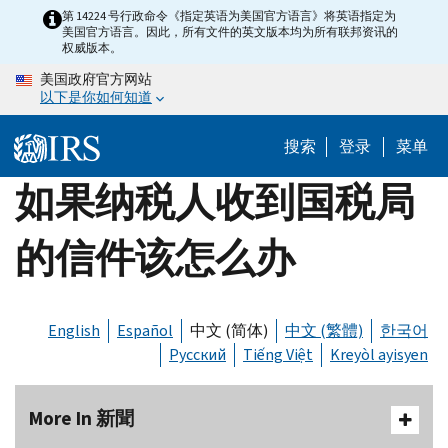
Skip
第 14224 号行政命令《指定英语为美国官方语言》将英语指定为
美国官方语言。因此，所有文件的英文版本均为所有联邦资讯的
to
权威版本。
main
美国政府官方网站
content
以下是你如何知道
搜索
登录
菜单
如果纳税人收到国税局
的信件该怎么办
English
Español
中文 (简体)
中文 (繁體)
한국어
Русский
Tiếng Việt
Kreyòl ayisyen
More In 新聞