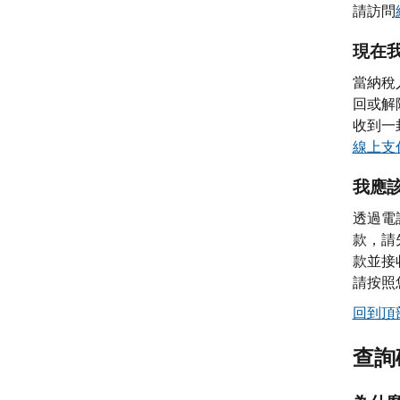
請訪問
現在
當納稅
回或解
收到一
線上支
我應
透過電
款，請
款並接
請按照
回到頂
查詢