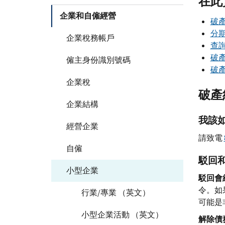
在此
企業和自僱經營
破
分
企業稅務帳戶
查
破
僱主身份識別號碼
破
企業稅
破產
企業結構
我該
經營企業
請致電
自僱
駁回
小型企業
駁回會
令。如
行業/專業 （英文）
可能是
小型企業活動 （英文）
解除債