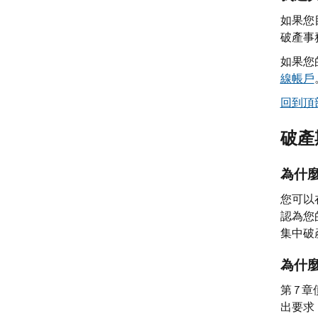
如果您
破產事
如果您
線帳戶
回到頂
破產
為什
您可以
認為您
集中破
為什
第 7
出要求