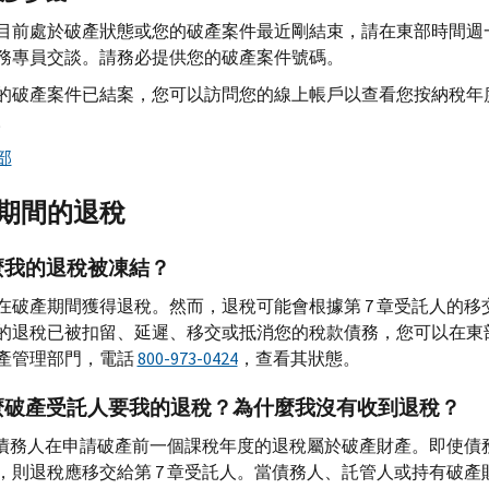
目前處於破產狀態或您的破產案件最近剛結束，請在東部時間週一至週
務專員交談。請務必提供您的破產案件號碼。
的破產案件已結案，您可以訪問您的線上帳戶以查看您按納稅年
。
部
期間的退稅
麼我的退稅被凍結？
在破產期間獲得退稅。然而，退稅可能會根據第 7 章受託人的
的退稅已被扣留、延遲、移交或抵消您的稅款債務，您可以在東部
產管理部門，電話
800-973-0424
，查看其狀態。
麼破產受託人要我的退稅？為什麼我沒有收到退稅？
 章債務人在申請破產前一個課稅年度的退稅屬於破產財產。即使債
，則退稅應移交給第 7 章受託人。當債務人、託管人或持有破