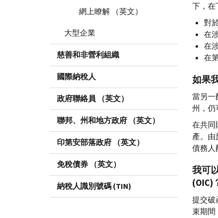
下，在
網上瞭解 （英文）
對於
大型企業
在
在
慈善和非營利組織
在第
國際納稅人
如果
當另一
政府聯絡員 （英文）
州，仍
聯邦、州和地方政府 （英文）
在共同
產。由
印第安部落政府 （英文）
債務人
免稅債券 （英文）
我可
(
OIC
)
納稅人識別號碼 (TIN)
提交破
束期間