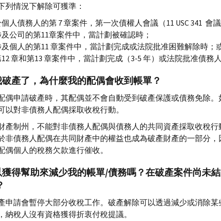
下列情況下解除可獲準：
個人債務人的第 7 章案件，第一次債權人會議（
11 USC 341
會議）
涉及公司的第11章案件中，當計劃被確認時；
涉及個人的第11 章案件中，當計劃完成或法院批准困難解除時；
12 章和第13 章案件中，當計劃完成（3-5 年）或法院批准債
我破產了，為什麼我的配偶會收到帳單？
配偶申請破產時，其配偶並不會自動受到破產保護或債務免除。
可以對非債務人配偶採取收稅行動。
財產制州，不能對非債務人配偶與債務人的共同資產採取收稅行
於非債務人配偶在共同財產中的權益也成為破產財產的一部分，
配偶個人的稅務欠款進行催收。
以獲得幫助來減少我的帳單/債務嗎？在破產案件尚未
？
產申請會暫停大部分收稅工作。破產解除可以透過減少或消除某
，納稅人沒有資格獲得折衷付稅提議。