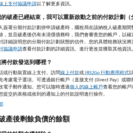
線上支付協議申請
以了解更多資訊。
我的破產已經結束，我可以重新啟動之前的付款計劃（
人簽署分期付款計劃併申請破產時，國稅局在該納稅人破產期間
除，並且破產後仍有未清償債務時，我們會審查您的帳戶，以確
封詳細說明您的分期付款計劃狀態的信件。您的具體稅務狀況將
付協議申請
查看付款計劃的詳細資訊、進行更改並獲取其他資訊
該將付款發送到哪裡？
話或行動裝置線上支付。訪問
線上付款
或
IRS2Go
行動應用程式
先考慮電子選項。可透過銀行帳戶（直接支付 (
Direct Pay
）或聯
收電子郵件通知。您可以隨時透過
個人的線上帳戶
查看您的帳戶
您提交的表格或收到的通知上的付款說明進行操作。
部
破產後剩餘負債的餘額