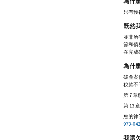
為什
只有獲
既然
並非所
節和債
在完成
為什麼
破產案
稅款不
第 7
第 1
您的律
973-04
我還