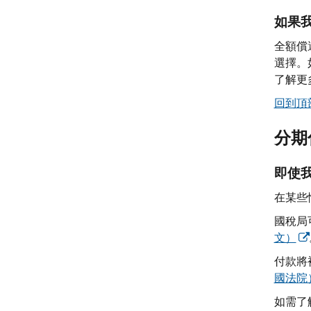
如果
全額償
選擇。
了解更
回到頂
分期
即使我
在某些
國稅局
文）
付款將
國法院
如需了