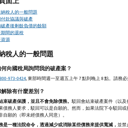
頁面上
產納稅人的一般問題
期付款協議與破產
詢破產後剩餘負債的餘額
產期間的退稅
產資源
納稅人的一般問題
如何向國稅局詢問我的破產案？
800-973-0424
, 東部時間週一至週五上午 7 點到晚上 8 點。請
和解除有什麼差別？
結束破產保護，並且不會免除債務。
駁回會結束破產案件（以及
果債務人要求，駁回可以是自願的。然而，如果法院下令駁回或
非自願的（即未經債務人同意）。
務是一種法院命令，透過減少或消除某些債務來提供寬減，
並禁