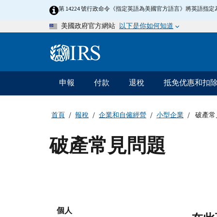
Skip
第 14224 號行政命令《指定英語為美國官方語言》將英語
to
以下是你如何知道
美國政府官方網站
main
content
Information
Menu
申報
付款
退稅
抵免优惠和扣
主
要
導
首頁
報稅
企業和自僱經營
小型企業
破產常
航
破產常見問題
個人