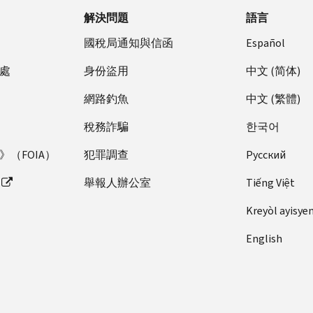
解決問題
語言
國稅局通知與信函
Español
處
身份盜用
中文 (简体)
網路釣魚
中文 (繁體)
稅務詐騙
한국어
（FOIA）
犯罪調查
Pусский
舉報人辦公室
Tiếng Việt
Kreyòl ayisye
English