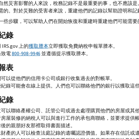
自然災害影響的人來說，稅務記錄不是最重要的事，也不應該是
需的。對於災難的受害者來說，重建他們的記錄以幫助證明和記
一些步驟，可以幫助人們在開始恢復和重建時重建他們可能需要
紀錄
用
IRS.gov
上的
獲取謄本
立即獲取免費納稅申報單謄本。
過致電
800-908-9946
並遵循提示獲取謄本。
報表
們可以從他們的信用卡公司或銀行收集過去的對帳單。
些紀錄可能會在線上提供。人們也可以聯絡他們的銀行以獲取這
紀錄
主可以聯絡產權公司、託管公司或過去處理購買他們的房屋或其
行房屋裝修的納稅人可以與進行工作的承包商聯絡，並要求提供
前後的親朋好友那裡取得書面描述。
承財產的人可以檢查法庭記錄的遺囑認證價值。如果存在信託或