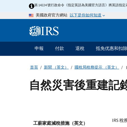
Skip
第 14224 號行政命令《指定英語為美國官方語言》將英語
to
以下是你如何知道
美國政府官方網站
main
content
Information
Menu
申報
付款
退稅
抵免优惠和扣
主
要
導
首頁
新聞 （英文）
國稅局稅務提示 （英文）
航
自然災害後重建記
IRS
稅務提
工薪家庭減稅措施（英文）