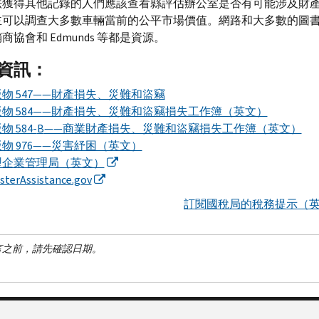
法獲得其他記錄的人們應該查看縣評估辦公室是否有可能涉及財
主可以調查大多數車輛當前的公平市場價值。網路和大多數的圖
銷商協會和
Edmunds
等都是資源。
資訊：
物 547——財產損失、災難和盜竊
物 584——財產損失、災難和盜竊損失工作簿（英文）
物 584-
B
——商業財產損失、災難和盜竊損失工作簿（英文）
物 976——災害紓困（英文）
型企業管理局（英文）
sterAssistance.gov
訂閱國稅局的稅務提示（
言之前，請先確認日期。