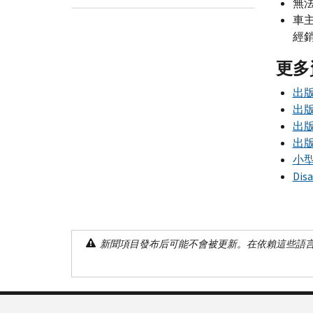
無
車
經
更多
出版
出版
出版
出版
小
Disa
新聞項目發布后可能不會被更新。在依賴這些語