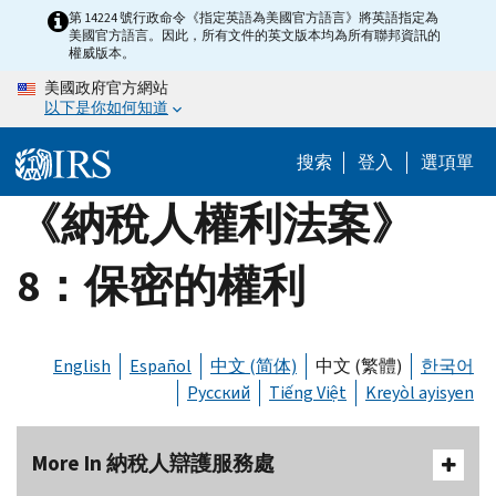
Skip
第 14224 號行政命令《指定英語為美國官方語言》將英語指定為
美國官方語言。因此，所有文件的英文版本均為所有聯邦資訊的
to
權威版本。
main
美國政府官方網站
content
以下是你如何知道
搜索
登入
選項單
《納稅人權利法案》
8：保密的權利
English
Español
中文 (简体)
中文 (繁體)
한국어
Русский
Tiếng Việt
Kreyòl ayisyen
More In 納稅人辯護服務處