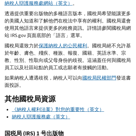
納稅人辯護服務處網站（英文）
。
透過提供重要出版物的多種語言版本，國稅局希望能讓更多
的美國人知道和了解他們在稅法中享有的權利。國稅局還會
使用其他語言來提供更多的稅務資訊。詳情請參閱國稅局網
站
IRS.gov
頁面底部的「語言」選單。
國稅局還致力於
保護納稅人的公民權利
。國稅局絕不允許基
於年齡、膚色、殘疾、種族、報復、國籍、英語水準、宗
教、性別、性取向或父母身份的歧視。這涵蓋任何與國稅局
員工以及社區站點的員工或志願者有接觸的活動。
如果納稅人遭遇歧視，納稅人可以向
國稅局民權部門
發送書
面投訴。
其他國稅局資源
《納稅人權利法案》對您的重要性（英文）
納稅人辯護服務處（英文）
国税局 (IRS) 1 号出版物