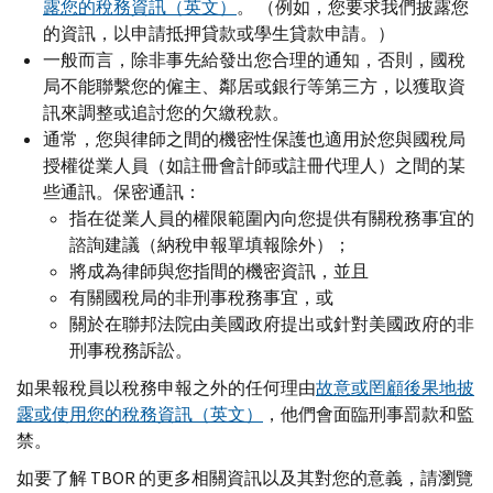
露您的稅務資訊（英文）
。 （例如，您要求我們披露您
的資訊，以申請抵押貸款或學生貸款申請。）
一般而言，除非事先給發出您合理的通知，否則，國稅
局不能聯繫您的僱主、鄰居或銀行等第三方，以獲取資
訊來調整或追討您的欠繳稅款。
通常，您與律師之間的機密性保護也適用於您與國稅局
授權從業人員（如註冊會計師或註冊代理人）之間的某
些通訊。保密通訊：
指在從業人員的權限範圍內向您提供有關稅務事宜的
諮詢建議（納稅申報單填報除外）；
將成為律師與您指間的機密資訊，並且
有關國稅局的非刑事稅務事宜，或
關於在聯邦法院由美國政府提出或針對美國政府的非
刑事稅務訴訟。
如果報稅員以稅務申報之外的任何理由
故意或罔顧後果地披
露或使用您的稅務資訊（英文）
，他們會面臨刑事罰款和監
禁。
如要了解
TBOR
的更多相關資訊以及其對您的意義，請瀏覽