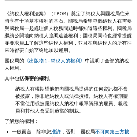
《納稅人權利法案》（
TBOR
）奠定了納稅人與國稅局往來
時享有十項基本權利的基石。國稅局希望每個納稅人在需要
與國稅局一起處理個人稅務問題時都知道這些權利。國稅局
繼續公開地向納稅人強調這些權利；國稅局同時也經常提醒
並要求員工了解這些納稅人權利，並且在與納稅人的所有往
來時都要自始至终地加以運用。
國稅局的
《出版物 1 - 納稅人的權利》
中說明了全部的納稅
人權利。
其中包括
保密的權利
。
納稅人有權期望他們向國稅局提供的任何資訊都不會
被披露，除非經納稅人或法律授權。納稅人有權期望
不當使用或披露納稅人納稅申報單資訊的雇員、報稅
員和其他人會受到適當的制裁。
了解您的權利：
一般而言，除非您
准許
，否則，國稅局
不可向第三方披