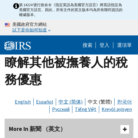
Skip
第 14224 號行政命令《指定英語為美國官方語言》將英語指定為
美國官方語言。因此，所有文件的英文版本均為所有聯邦資訊的
to
權威版本。
main
美國政府官方網站
content
以下是你如何知道
搜索
登入
選項單
瞭解其他被撫養人的稅
務優惠
English
Español
中文 (简体)
中文 (繁體)
한국어
Русский
Tiếng Việt
Kreyòl ayisyen
More In 新聞 （英文）