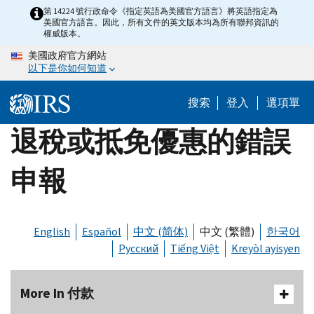
Skip
第 14224 號行政命令《指定英語為美國官方語言》將英語指定為
美國官方語言。因此，所有文件的英文版本均為所有聯邦資訊的
to
權威版本。
main
美國政府官方網站
content
以下是你如何知道
搜索
登入
選項單
退稅或抵免優惠的錯誤
申報
English
Español
中文 (简体)
中文 (繁體)
한국어
Русский
Tiếng Việt
Kreyòl ayisyen
More In 付款