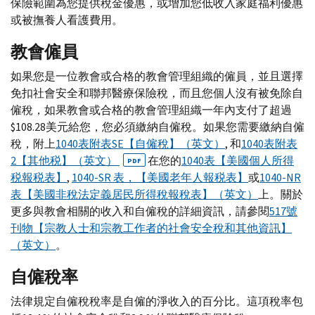
保險範圍為您提供稅金優惠，或增加您低收入家庭福利優惠
或被撫養人看護費用。
教會僱員
如果您是一位教會或合格的教會管理組織的僱員，並且選擇
免扣社會安全和聯邦醫療保險稅，而且您個人沒有被免除自
僱稅，如果教會或合格的教會管理組織一年內支付了超過
$108.28美元給您，您必須繳納自僱稅。如果您需要繳納自僱
稅，附上
1040表附表SE【自僱稅】（英文）
, 和
1040表附表
2【其他税】（英文）
在您的
1040表【美國個人所得
PDF
税報税表】
,
1040-SR 表，【美國老年人報税表】
或
1040-NR
表【美國非稅法定義居民所得稅報稅表】（英文）
上。關於
更多與教會相關的收入和自僱稅的詳細資訊，請參閱
517號
刊物【宗教人士和宗教工作者的社會安全稅和其他資訊】
（英文）
。
自僱稅率
法律規定自僱稅稅率是自僱的淨收入的百分比。這項稅率包