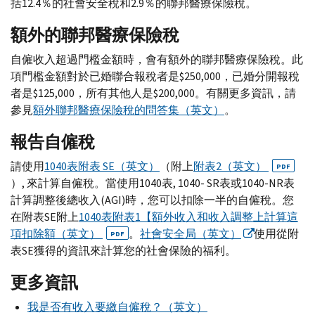
括12.4％的社會安全稅和2.9％的聯邦醫療保險稅。
額外的聯邦醫療保險稅
自僱收入超過門檻金額時，會有額外的聯邦醫療保險稅。此
項門檻金額對於已婚聯合報稅者是$250,000，已婚分開報稅
者是$125,000，所有其他人是$200,000。有關更多資訊，請
參見
額外聯邦醫療保險稅的問答集（英文）
。
報告自僱稅
請使用
1040表附表 SE（英文）
（附上
附表2（英文）
PDF
）, 來計算自僱稅。當使用1040表, 1040- SR表或1040-NR表
計算調整後總收入(
AGI
)時，您可以扣除一半的自僱稅。您
在附表
SE
附上
1040表附表1【額外收入和收入調整上計算這
項扣除額（英文）
。
社會安全局（英文）
使用從附
PDF
表SE獲得的資訊來計算您的社會保險的福利。
更多資訊
我是否有收入要繳自僱稅？（英文）