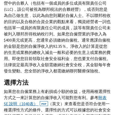
營中的合夥人（包括有一個成員的多位成員有限責任公司
(
LLC
)，該公司被視為聯邦税法的合夥經營），或否則您是
為自己做生意﹐以此為由您則屬於自僱人士。不以聯邦稅收
的目的以及合格的合資企業的觀點來看，獨資經營者一詞也
包括單一成員的有限責任公司的成員，該等有限責任公司未
被列入聯邦所得稅納稅行列。如果您自僱營業的淨收入為
$400美元或更高﹐您通常必須繳納自僱稅。通常應課自僱稅
的金額是您的自僱淨收入的92.35％。淨收入的計算是從您
的生意或業務的總收入減去一般和必要的生意上或業務的費
用。即使您目前領取社會安全福利金﹐您也要支付自僱稅。
法律規定最高淨收入金額需繳納社會安全稅，其金額每年會
發生變動。您全部的淨收入都需繳納聯邦醫療保險稅。
選擇方法
如果您在自僱業務上有虧損或小額的收益，使用兩種選擇性
方式之一來計算您的自僱淨收入可能對您有利。參考
附表
SE 說明（1040表）
（英文）來查看您是否符合使用一
PDF
種選擇性方式的條件。選擇性的方式可以根據您的社會安全