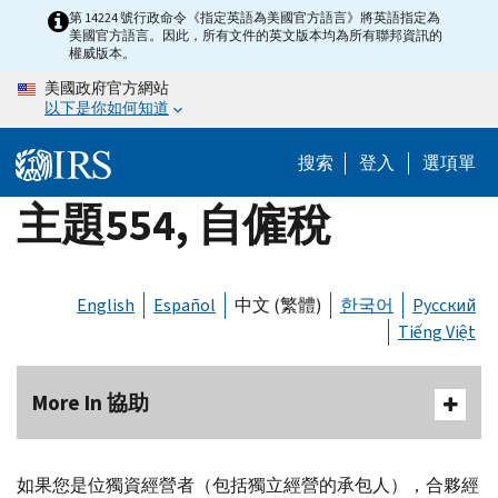
Skip
第 14224 號行政命令《指定英語為美國官方語言》將英語指定為
美國官方語言。因此，所有文件的英文版本均為所有聯邦資訊的
to
權威版本。
main
美國政府官方網站
content
以下是你如何知道
搜索
登入
選項單
主題554, 自僱稅
English
Español
中文 (繁體)
한국어
Русский
Tiếng Việt
More In 協助
如果您是位獨資經營者（包括獨立經營的承包人），合夥經