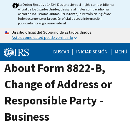
Skip
La Orden Ejecutiva 14224, Designación del inglés como el idioma
oficial de los Estados Unidos, designa al inglés como el idioma
to
oficial de los Estados Unidos. Por lo tanto, la versión en inglés de
main
todo documento es la versión oficial de toda información
publicada por el gobierno federal.
content
Un sitio oficial del Gobierno de Estados Unidos
Así es como usted puede verificarlo
BUSCAR
INICIAR SESIÓN
MENÚ
About Form 8822-B,
Change of Address or
Responsible Party -
Business