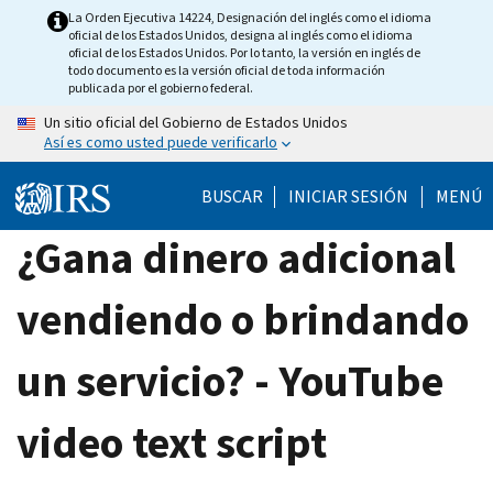
Skip
La Orden Ejecutiva 14224, Designación del inglés como el idioma
oficial de los Estados Unidos, designa al inglés como el idioma
to
oficial de los Estados Unidos. Por lo tanto, la versión en inglés de
main
todo documento es la versión oficial de toda información
publicada por el gobierno federal.
content
Un sitio oficial del Gobierno de Estados Unidos
Así es como usted puede verificarlo
BUSCAR
INICIAR SESIÓN
MENÚ
¿Gana dinero adicional
vendiendo o brindando
un servicio? - YouTube
video text script