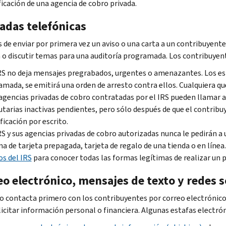
ficación de una agencia de cobro privada.
adas telefónicas
 de enviar por primera vez un aviso o una carta a un contribuyent
a o discutir temas para una auditoría programada. Los contribuyen
RS no deja mensajes pregrabados, urgentes o amenazantes. Los esta
lamada, se emitirá una orden de arresto contra ellos. Cualquiera 
agencias privadas de cobro contratadas por el IRS pueden llamar a
utarias inactivas pendientes, pero sólo después de que el contrib
ficación por escrito.
RS y sus agencias privadas de cobro autorizadas nunca le pedirán 
a de tarjeta prepagada, tarjeta de regalo de una tienda o en línea
s del IRS
para conocer todas las formas legítimas de realizar un 
o electrónico, mensajes de texto y redes s
no contacta primero con los contribuyentes por correo electrónico
licitar información personal o financiera. Algunas estafas electró