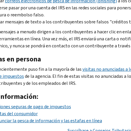
iar
correos electrónicos de pesca de información (
phishing
)
a los 
rse pasar por una cuenta del IRS en las redes sociales para poner
ura o reembolso falso.
ar mensajes de texto a los contribuyentes sobre falsos "créditos t
ensajes a menudo dirigen a los contribuyentes a hacer clic en enlac
erramientas en línea. Una vez más, el IRS enviará una carta o notif
nico, y nunca se pondrá en contacto con un contribuyente a través 
tas en persona
recientemente puso fin a la mayoría de las
visitas no anunciadas a 
e impuestos
de la agencia. El fin de estas visitas no anunciadas a
tribuyentes y de los empleados del IRS.
información:
ones seguras de pago de impuestos
tas del consumidor
nciar la pesca de información y las estafas en línea
Suscríbase a Consejos Tributari