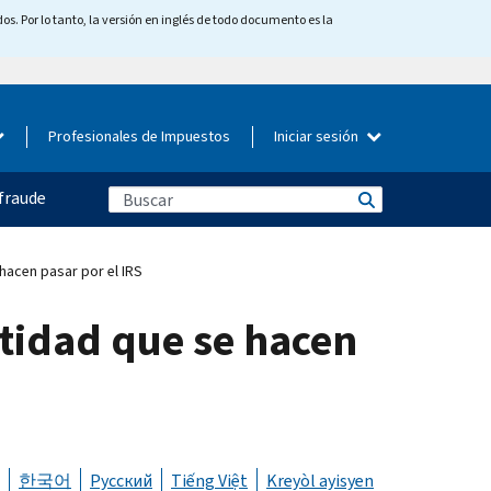
os. Por lo tanto, la versión en inglés de todo documento es la
Profesionales de Impuestos
Iniciar sesión
fraude
hacen pasar por el IRS
ntidad que se hacen
한국어
Русский
Tiếng Việt
Kreyòl ayisyen