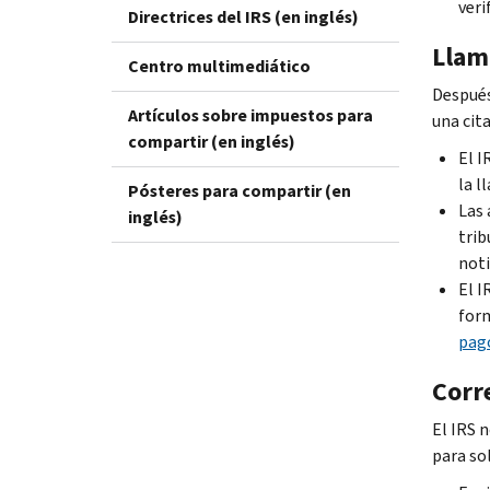
veri
Directrices del IRS (en inglés)
Llam
Centro multimediático
Después
Artículos sobre impuestos para
una cit
compartir (en inglés)
El I
la l
Pósteres para compartir (en
Las 
inglés)
trib
noti
El I
form
pago
Corre
El IRS 
para so