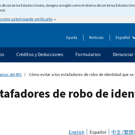
ficial de los Estados Unidos, designa al inglés como el idioma oficial de los Estados Unid
ral.
 como usted puede verificarlo
Ayuda
Noticias
Español
os
Créditos y Deducciones
Formularios
Denunciar 
arios del IRS
Cómo evitar a los estafadores de robo de identidad que se 
stafadores de robo de ide
English
Español
中文 (繁體)