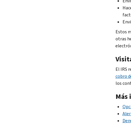
Env
Hace
fact
Envi
Estos m
otras h
electró
Visi
El IRS 
cobro d
los con
Más 
Opci
Aler
Denu