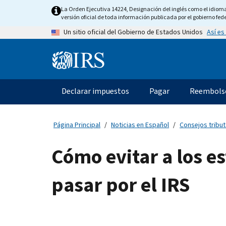
Skip
La Orden Ejecutiva 14224, Designación del inglés como el idioma o
to
versión oficial de toda información publicada por el gobierno fede
main
Así es
Un sitio oficial del Gobierno de Estados Unidos
content
Information
Menu
Declarar impuestos
Pagar
Reembols
Navegación
principal
Página Principal
Noticias en Español
Consejos tribut
Cómo evitar a los e
pasar por el IRS