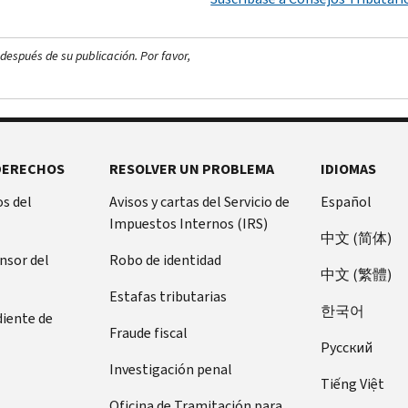
después de su publicación. Por favor,
DERECHOS
RESOLVER UN PROBLEMA
IDIOMAS
s del
Avisos y cartas del Servicio de
Español
Impuestos Internos (IRS)
中文 (简体)
ensor del
Robo de identidad
中文 (繁體)
Estafas tributarias
한국어
diente de
Fraude fiscal
Pусский
Investigación penal
Tiếng Việt
Oficina de Tramitación para