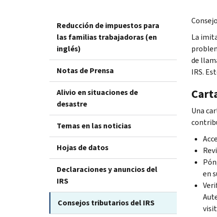
Consejo
Reducción de impuestos para
las familias trabajadoras (en
La imit
inglés)
problem
de llam
Notas de Prensa
IRS. Es
Carta
Alivio en situaciones de
desastre
Una car
contrib
Temas en las noticias
Acce
Hojas de datos
Revi
Pón
Declaraciones y anuncios del
en s
IRS
Veri
Aute
Consejos tributarios del IRS
visi