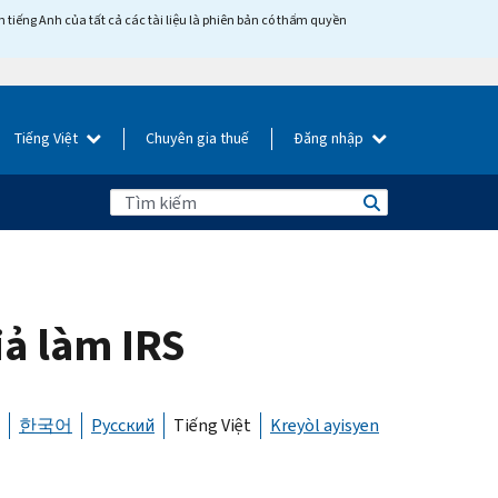
tiếng Anh của tất cả các tài liệu là phiên bản có thẩm quyền
Tiếng Việt
Chuyên gia thuế
Đăng nhập
iả làm IRS
한국어
Русский
Tiếng Việt
Kreyòl ayisyen