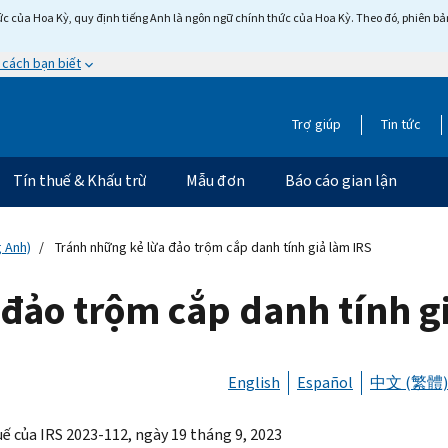
c của Hoa Kỳ, quy định tiếng Anh là ngôn ngữ chính thức của Hoa Kỳ. Theo đó, phiên bản 
 cách bạn biết
Trợ giúp
Tin tức
Tín thuế & Khấu trừ
Mẫu đơn
Báo cáo gian lận
g Anh)
Tránh những kẻ lừa đảo trộm cắp danh tính giả làm IRS
đảo trộm cắp danh tính g
English
Español
中文 (繁體)
ế của IRS 2023-112, ngày 19 tháng 9, 2023