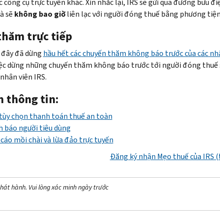
c công cụ trực tuyến khác. Xin nhắc lại, IRS sẽ gửi qua đường bưu đ
và sẽ
không bao giờ
liên lạc với người đóng thuế bằng phương tiện
thăm trực tiếp
 đây đã dừng
hầu hết các chuyến thăm không báo trước của các nhâ
iệc dừng những chuyến thăm không báo trước tới người đóng thuế 
 nhân viên IRS.
 thông tin:
tùy chọn thanh toán thuế an toàn
 báo người tiêu dùng
cáo mồi chài và lừa đảo trực tuyến
Đăng ký nhận Mẹo thuế của IRS (
hát hành. Vui lòng xác minh ngày trước