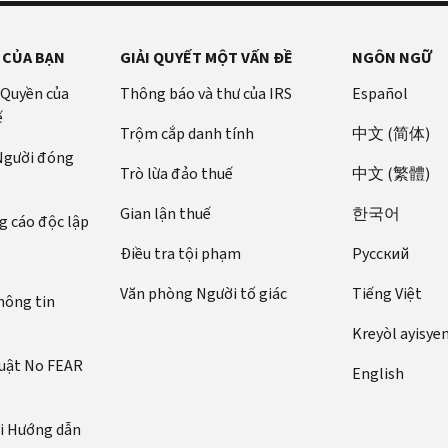
 CỦA BẠN
GIẢI QUYẾT MỘT VẤN ĐỀ
NGÔN NGỮ
 Quyền của
Thông báo và thư của IRS
Español
ế
Trộm cắp danh tính
中文 (简体)
 Người đóng
Trò lừa đảo thuế
中文 (繁體)
Gian lận thuế
한국어
 cáo độc lập
Điều tra tội phạm
Pусский
Văn phòng Người tố giác
Tiếng Việt
hông tin
Kreyòl ayisye
luật No FEAR
English
ới Hướng dẫn