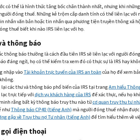
ớc có thể là hình thức tâng bốc chân thành nhất, nhưng khi những k
 người đóng thuế. Những kẻ trộm cắp danh tính có thể liên lạc với 
tin nhắn văn bản hoặc tin nhắn qua phương tiện truyền thông xã hội
ng thuế biết khi nào IRS liên lạc với họ.
và thông báo
c thông báo thường là cách đầu tiên IRS sẽ liên lạc với người đó
áo đáng ngờ, họ có thể kiểm tra xem đó có thực sự là IRS hay khô
g nhập vào
Tài khoản trực tuyến của IRS an toàn
của họ để xem bản
 không.
lại các thư và thông báo phổ biến của IRS tại trang
Am hiểu Thông
 lạc trực tiếp với
dịch vụ khách hàng của IRS
để xác thực, nếu họ kh
minh rằng bất kỳ thông báo truy thu nào từ
cơ quan truy thu tư nh
ế như
Thông báo CP40 (tiếng Anh)
mà người đóng thuế nhận được t
ng gặp về Truy thu nợ Tư nhân (tiếng Anh)
để tìm hiểu thêm về việ
gọi điện thoại