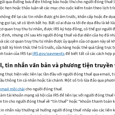
 gửi qua đường bưu điện thông báo hoặc thư cho người đóng thuế lần
ộc hẹn hoặc thảo luận về các mục cho cuộc kiểm toán theo lịch trì
không để lại các tin nhắn được ghi âm trước, khẩn cấp hoặc đe dọa
g gọi lại, sẽ có lệnh bắt họ. Bất cứ ai đưa ra lời đe dọa đều là kẻ lừ
cơ quan truy thu tư nhân, được IRS ký hợp đồng, có thể gọi người
 định, nhưng chỉ sau khi người đóng thuế và đại diện của họ đã n
và các cơ quan truy thu tư nhân được ủy quyền của cơ quan này sẽ
 bất kỳ hình thức thẻ trả trước, cửa hàng hoặc thẻ quà tặng trực 
h toán của IRS tại
IRS.gov/
payments
để biết tất cả các cách hợp 
l, tin nhắn văn bản và phương tiện truyền 
ng thực hiện việc liên lạc lần đầu với người đóng thuế qua email, 
cầu thông tin cá nhân hoặc tài chánh. Một số trò lừa đảo qua phươ
email mồi chài
cho người đóng thuế.
làm tài khoản mạng xã hội của IRS để liên lạc với người đóng thuế 
 tin cho người đóng thuế về “tín thuế” hoặc “khoản thanh toán kí
in nhắn này thường sẽ hướng người đóng thuế nhấp vào các liên kế