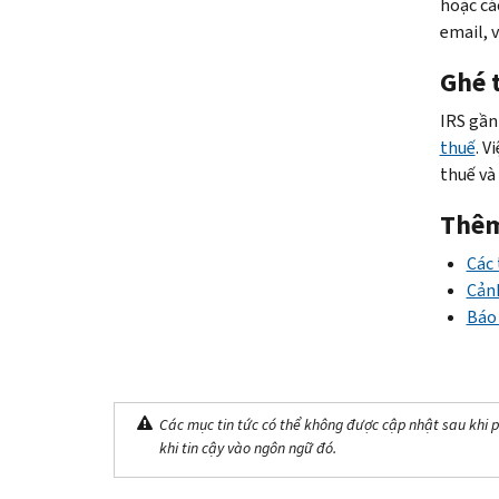
hoặc cá
email, 
Ghé 
IRS gần
thuế
. V
thuế và
Thêm
Các 
Cảnh
Báo 
Các mục tin tức có thể không được cập nhật sau khi p
khi tin cậy vào ngôn ngữ đó.