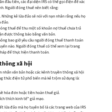
 đầu tiên, các đại diện IRS có thể gọi điện để xác
nh. Người đóng thuế nên biết rằng:
. Những kẻ lừa đảo sẽ nói với nạn nhân rằng nếu họ
a đảo.
 đóng thuế để thu một số khoản nợ thuế chưa trả
hận được thông báo bằng văn bản.
 không bao giờ yêu cầu người đóng thuế thanh toán
tuyến nào. Người đóng thuế có thể xem lại trang
pháp để thực hiện thanh toán.
thông xã hội
tin nhắn văn bản hoặc các kênh truyền thông xã hội
ng thức điện tử phổ biến mà kẻ trộm sử dụng là:
về hóa đơn hoặc tiền hoàn thuế giả.
ch thích kinh tế” giả mạo.
t lừa đảo mà họ tuyên bố là các trang web của IRS