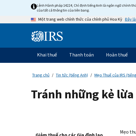
Skip
Lệnh Hành pháp 14224, Chỉ định tiếng Anh là ngôn ngữ chính thứ
to
của tất cả thông tin của liên bang.
main
Đây là
Một trang web chính thức của chính phủ Hoa Kỳ
content
Information
Menu
Khai thuế
Thanh toán
Hoàn thuế
Điều
hướng
chính
Trang chủ
Tin tức (tiếng Anh)
Mẹo Thuế của IRS (tiến
Tránh những kẻ lừa 
Mẹo thu
Giảm thuế cho các Gia đình lao