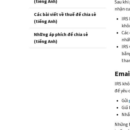
(tiếng Anh)
Sau khi
nhận cu
Các bài viết về thuế để chia sẻ
IRS 
(tiếng Anh)
khôn
Các 
Những áp phích để chia sẻ
nhất
(tiếng Anh)
IRS 
bằng
than
Emai
IRS khô
để yêu 
Gửi
Giả 
Nhắn
Những t