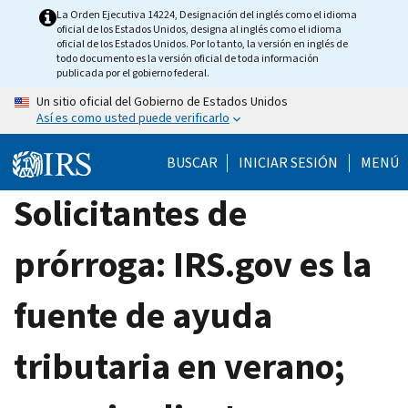
Skip
La Orden Ejecutiva 14224, Designación del inglés como el idioma
oficial de los Estados Unidos, designa al inglés como el idioma
to
oficial de los Estados Unidos. Por lo tanto, la versión en inglés de
main
todo documento es la versión oficial de toda información
publicada por el gobierno federal.
content
Un sitio oficial del Gobierno de Estados Unidos
Así es como usted puede verificarlo
BUSCAR
INICIAR SESIÓN
MENÚ
Solicitantes de
prórroga: IRS.gov es la
fuente de ayuda
tributaria en verano;