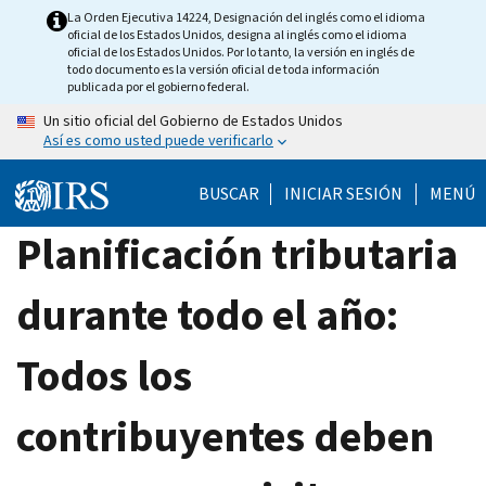
Skip
La Orden Ejecutiva 14224, Designación del inglés como el idioma
oficial de los Estados Unidos, designa al inglés como el idioma
to
oficial de los Estados Unidos. Por lo tanto, la versión en inglés de
main
todo documento es la versión oficial de toda información
publicada por el gobierno federal.
content
Un sitio oficial del Gobierno de Estados Unidos
Así es como usted puede verificarlo
BUSCAR
INICIAR SESIÓN
MENÚ
Planificación tributaria
durante todo el año:
Todos los
contribuyentes deben