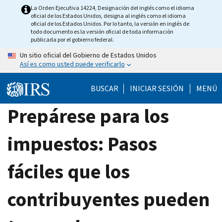
Skip
La Orden Ejecutiva 14224, Designación del inglés como el idioma
oficial de los Estados Unidos, designa al inglés como el idioma
to
oficial de los Estados Unidos. Por lo tanto, la versión en inglés de
main
todo documento es la versión oficial de toda información
publicada por el gobierno federal.
content
Un sitio oficial del Gobierno de Estados Unidos
Así es como usted puede verificarlo
BUSCAR
INICIAR SESIÓN
MENÚ
Prepárese para los
impuestos: Pasos
fáciles que los
contribuyentes pueden