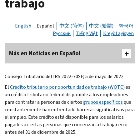
trabajo
English
Español
中文 (简体)
中文 (繁體)
한국어
Русский
Tiếng Việt
Kreyòl ayisyen
Más en Noticias en Español
Consejo Tributario del IRS 2022-70SP, 5 de mayo de 2022
El
Crédito tributario por oportunidad de trabajo (WOTC)
es
un crédito tributario federal disponible a los empleadores
para contratar a personas de ciertos
grupos específicos
que
constantemente han enfrentado barreras significativas para
el empleo. Este crédito está disponible para los salarios
pagados a ciertas personas que comienzan a trabajar en o
antes del 31 de diciembre de 2025.