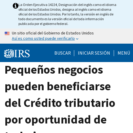
Skip
La Orden Ejecutiva 14224, Designación del inglés como el idioma
oficial de los Estados Unidos, designa al inglés como el idioma
to
oficial de los Estados Unidos. Por lo tanto, la versión en inglés de
main
todo documento es la versión oficial de toda información
publicada por el gobierno federal.
content
Un sitio oficial del Gobierno de Estados Unidos
Así es como usted puede verificarlo
BUSCAR
INICIAR SESIÓN
MENÚ
Pequeños negocios
pueden beneficiarse
del Crédito tributario
por oportunidad de