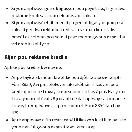
Si yon anplwayè gen obligasyon pou peye taks, li gendwa
reklame kredi sa a nan deklarasyon taks li.
Si yon anplwayè elijib men li pa gen obligasyon pou peye
taks, li gendwa reklame kredi sa a sèlman kont taks
pewòl ak sèlman pou salè li peye manm gwoup espesifik
veteran ki kalifye a.
Kijan pou reklame kredi a
Aplike pou kredi a byen senp.
Anpwlayè a ak moun ki aplike pou djòb la sipoze ranpli
Fòm 8850, Avi preseleksyon ak rekèt sètifikasyon pou
kredi opòtinite travay la epi soumèt li bay Ajans Nasyonal
Travay nan entèval 28 jou apti de dat aplwaye a kòmanse
travay la. Anplwayè a sipoze soumèt Fòm 8850 lan bay
IRS.
Aprè anplwaye a fin resevwa sètifikasyon ki di li fè pati de
youn nan 10 gwoup espesifik yo, kredi a ap