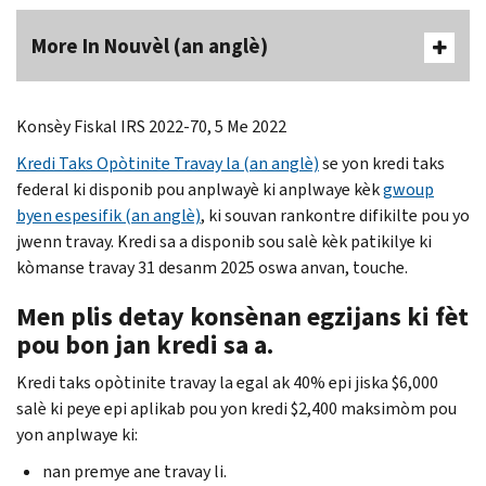
More In Nouvèl (an anglè)
Konsèy Fiskal IRS 2022-70, 5 Me 2022
Kredi Taks Opòtinite Travay la (an anglè)
se yon kredi taks
federal ki disponib pou anplwayè ki anplwaye kèk
gwoup
byen espesifik (an anglè)
, ki souvan rankontre difikilte pou yo
jwenn travay. Kredi sa a disponib sou salè kèk patikilye ki
kòmanse travay 31 desanm 2025 oswa anvan, touche.
Men plis detay konsènan egzijans ki fèt
pou bon jan kredi sa a.
Kredi taks opòtinite travay la egal ak 40% epi jiska $6,000
salè ki peye epi aplikab pou yon kredi $2,400 maksimòm pou
yon anplwaye ki:
nan premye ane travay li.