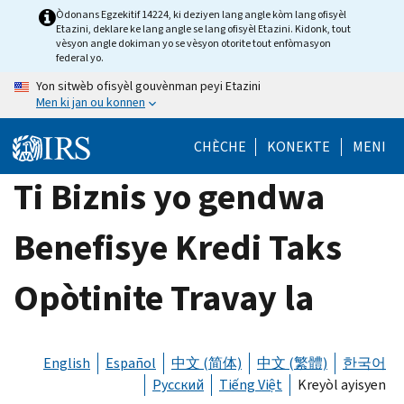
Skip
Òdonans Egzekitif 14224, ki deziyen lang angle kòm lang ofisyèl
Etazini, deklare ke lang angle se lang ofisyèl Etazini. Kidonk, tout
to
vèsyon angle dokiman yo se vèsyon otorite tout enfòmasyon
main
federal yo.
content
Yon sitwèb ofisyèl gouvènman peyi Etazini
Men ki jan ou konnen
CHÈCHE
KONEKTE
MENI
Ti Biznis yo gendwa
Benefisye Kredi Taks
Opòtinite Travay la
English
Español
中文 (简体)
中文 (繁體)
한국어
Русский
Tiếng Việt
Kreyòl ayisyen