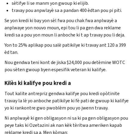
sètifye li se manm yon gwoup ki elijib.
travay pou anpwlayè sa a pandan 400 èdtan pou pi piti.
Se yon kredi ki bay yon sèl fwa pou chak fwa anplwayè a
anplwaye yon nouvo moun, epi tou li pa gen dwa reklame
kredi sa a pou yon moun li anboche ki t ap travay pou li deja.
Yon to 25% aplikap pou salè patikilye ki travay ant 120 a 399
èd tan.
Nou gendwa teni kont de jiska $24,000 pou detèmine WOTC
pou sèten gwoup byen espesifik veteran ki kalifye.
Kilès ki kalifye pou kredi a
Tout kalite antrepriz gendwa kalifye pou kredi opòtinite
travay la lè yo anboche patikilye ki fè pati de gwoup ki kalifye
yo ki rankontre gwo pwoblèm pou yo jwenn travay.
Ni anplwayè ki gen obligasyon ni sa ki pa gen obligasyon pou
peye taks ki Ozetazini ak nan kèk tèritwa ameriken kapab
reklame kredi sa a. Men kòman: