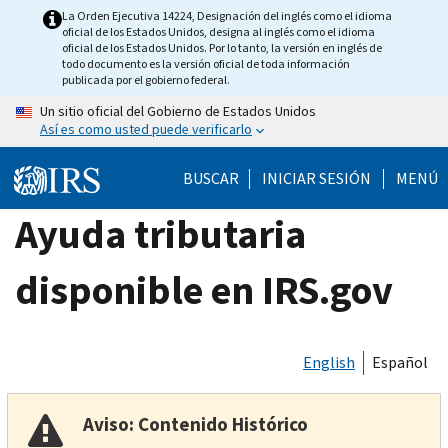
Skip
La Orden Ejecutiva 14224, Designación del inglés como el idioma
oficial de los Estados Unidos, designa al inglés como el idioma
to
oficial de los Estados Unidos. Por lo tanto, la versión en inglés de
main
todo documento es la versión oficial de toda información
publicada por el gobierno federal.
content
Un sitio oficial del Gobierno de Estados Unidos
Así es como usted puede verificarlo
BUSCAR
INICIAR SESIÓN
MENÚ
Ayuda tributaria
disponible en IRS.gov
English
Español
Aviso: Contenido Histórico