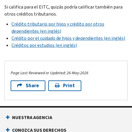
Si califica para el EITC, quizás podría calificar también para
otros créditos tributarios.
Crédito tributario por hijos y crédito por otros
dependientes (en inglés)
Crédito por el cuidado de hijos y dependientes (en inglés)
Créditos por estudios (en inglés)
Page Last Reviewed or Updated: 26-May-2026
Share
Print
Footer Navigation
NUESTRA AGENCIA
CONOZCA SUS DERECHOS