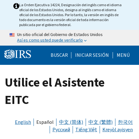
Skip to main content
La Orden Ejecutiva 14224, Designación del inglés como el idioma
oficial de los Estados Unidos, designa al inglés como el idioma
oficial de los Estados Unidos. Por lo tanto, la versión en inglés de
todo documento es la versión oficial de toda información
publicada por el gobierno federal.
Un sitio oficial del Gobierno de Estados Unidos
Así es como usted puede verificarlo
Help Menu Mobile
BUSCAR
INICIAR SESIÓN
MENÚ
Utilice el Asistente
EITC
English
Español
中文 (简体)
中文 (繁體)
한국어
Русский
Tiếng Việt
Kreyòl ayisyen