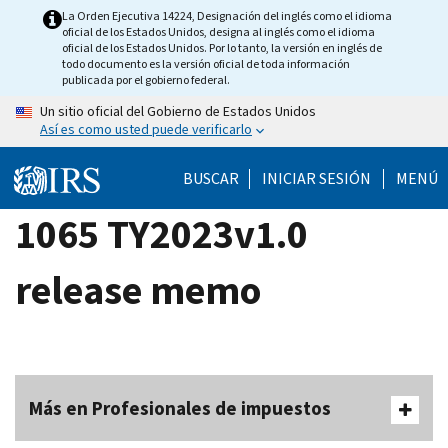
Skip
La Orden Ejecutiva 14224, Designación del inglés como el idioma
oficial de los Estados Unidos, designa al inglés como el idioma
to
oficial de los Estados Unidos. Por lo tanto, la versión en inglés de
main
todo documento es la versión oficial de toda información
publicada por el gobierno federal.
content
Un sitio oficial del Gobierno de Estados Unidos
Así es como usted puede verificarlo
BUSCAR
INICIAR SESIÓN
MENÚ
1065 TY2023v1.0
release memo
Más en Profesionales de impuestos