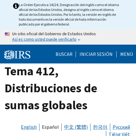
Skip
La Orden Ejecutiva 14224, Designación del inglés como el idioma
oficial de los Estados Unidos, designa al inglés como el idioma
to
oficial de los Estados Unidos. Por lo tanto, la versión en inglés de
main
todo documento es la versión oficial de toda información
publicada por el gobierno federal.
content
Un sitio oficial del Gobierno de Estados Unidos
Así es como usted puede verificarlo
BUSCAR
INICIAR SESIÓN
MENÚ
Tema 412,
Distribuciones de
sumas globales
English
Español
中文 (繁體)
한국어
Русский
Tiếng Việt