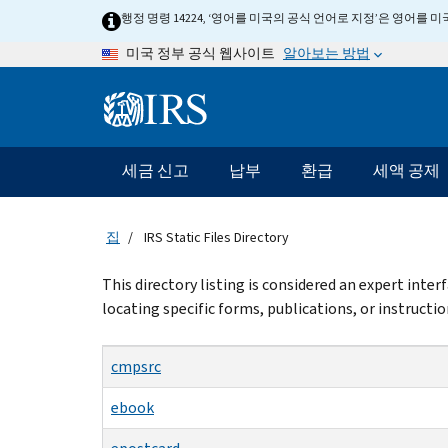
Skip
행정 명령 14224, ‘영어를 미국의 공식 언어로 지정’은 영어를
to
알아보는 방법
미국 정부 공식 웹사이트
main
content
Information
Menu
세금 신고
납부
환급
세액 공제
메
인
네
집
IRS Static Files Directory
비
게
Beginning
This directory listing is considered an expert inte
이
of
locating specific forms, publications, or instructio
션
main
content
바
cmpsrc
ebook