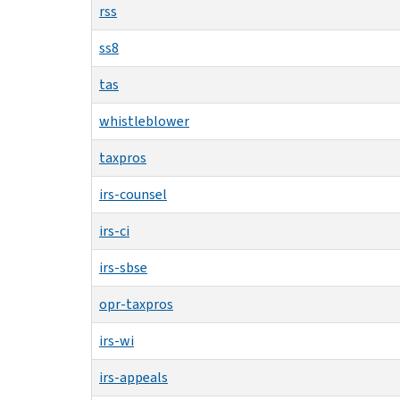
rss
ss8
tas
whistleblower
taxpros
irs-counsel
irs-ci
irs-sbse
opr-taxpros
irs-wi
irs-appeals