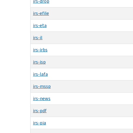
irs-drop
irs-efile
irs-eta
irs-il
irs-irbs
irs-isp
irs-lafa
irs-mssp
irs-news
irs-pdf
irs-pia