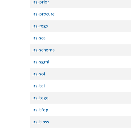
irs-prior
irs-procure
irs-regs
irs-sca
irs-schema
irs-sgml
irs-soi
irs-tai
irs-tege
irs-tfop
irs-tipss