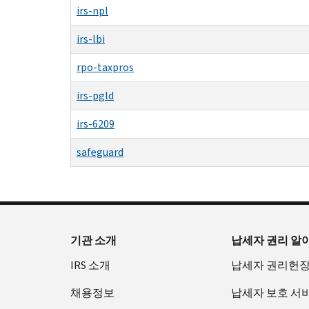
irs-npl
irs-lbi
rpo-taxpros
irs-pgld
irs-6209
safeguard
기관 소개
납세자 권리 알
IRS 소개
납세자 권리헌
채용정보
납세자 보호 서