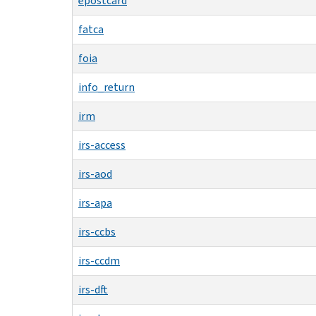
epostcard
fatca
foia
info_return
irm
irs-access
irs-aod
irs-apa
irs-ccbs
irs-ccdm
irs-dft