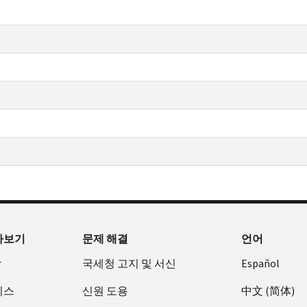
아보기
문제 해결
언어
장
국세청 고지 및 서신
Español
비스
신원 도용
中文 (简体)