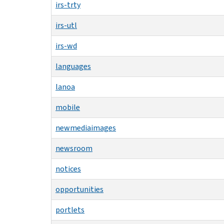
irs-trty
irs-utl
irs-wd
languages
lanoa
mobile
newmediaimages
newsroom
notices
opportunities
portlets