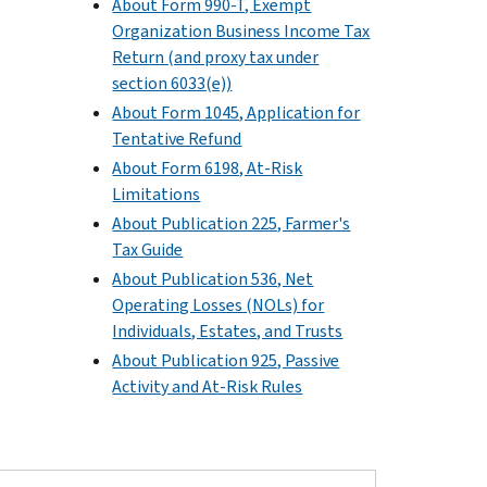
About Form 990-T, Exempt
Organization Business Income Tax
Return (and proxy tax under
section 6033(e))
About Form 1045, Application for
Tentative Refund
About Form 6198, At-Risk
Limitations
About Publication 225, Farmer's
Tax Guide
About Publication 536, Net
Operating Losses (NOLs) for
Individuals, Estates, and Trusts
About Publication 925, Passive
Activity and At-Risk Rules