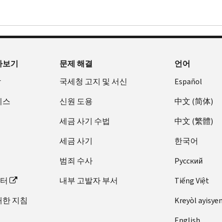
아보기
문제 해결
언어
장
국세청 고지 및 서신
Español
비스
신원 도용
中文 (简体)
세금 사기 수법
中文 (繁體)
세금 사기
한국어
범죄 수사
Pусский
이터
내부 고발자 부서
Tiếng Việt
대한 지침
Kreyòl ayisye
English