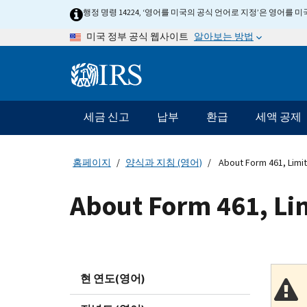
Skip
행정 명령 14224, ‘영어를 미국의 공식 언어로 지정’은 영어를
to
알아보는 방법
미국 정부 공식 웹사이트
main
content
Information
Menu
세금 신고
납부
환급
세액 공제
메
인
네
홈페이지
양식과 지침 (영어)
About Form 461, Limit
비
게
About Form 461, Lim
이
션
바
현 연도(영어)