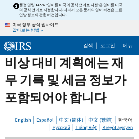
Skip
행정 명령 14224, ‘영어를 미국의 공식 언어로 지정’은 영어를 미국
의 공식 언어로 지정합니다. 따라서 모든 문서의 영어 버전은 모든
to
연방 정보의 관헌 버전입니다.
main
미국 정부 공식 웹사이트
content
알아보는 방법
검색
로그인
메뉴
비상 대비 계획에는 재
무 기록 및 세금 정보가
포함되어야 합니다
English
Español
中文 (简体)
中文 (繁體)
한국어
Русский
Tiếng Việt
Kreyòl ayisyen