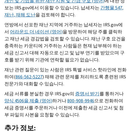
개인 및 기업을 위한 재난 지원 및 긴급 구호 (영어)
에 대한 정
보는
IRS.gov
에서 이용할 수 있습니다. 납세자는
간행물 547,
재난, 재해 도난
을 검토해야 합니다.
연방에서 선포한 재난 지역에 거주하는 납세자는
IRS.gov
에
서
어라운드 더 네이션 (영어)
을 방문하여 해당 주를 클릭하
고 재난 세금 경감법을 검토할 수 있습니다. 재난 구호 요건을
충족하는 카운티에 거주하는 사람들은 현재 납부해야 하는
세금 신고서 대해 자동으로 신고 및 납부 연기를 받았으며 구
호를 받기 위해 기관에 연락할 필요가 없습니다.
재난 관련 질문이 있는 사람은
IRS
특별 서비스 핫라인에 전화
하여(
866-562-5227
) 재해 관련 문제를 처리하도록 훈련된
IRS
전문가와 대화할 수 있습니다.
세금 서류를 분실한 경우
IRS.gov
의
증명서 받기
를 통하거나
양식 4506을 제출 (영어)
하거나
800-908-9946
으로 전화하여
세금 증명서를 주문하거나 이전에 제출한 세금 신고서 및 첨
부 파일의 사본을 요청할 수 있습니다.
추가 정보: