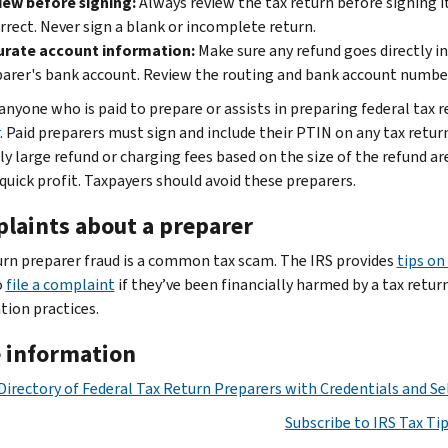
iew before signing:
Always review the tax return before signing i
rrect. Never sign a blank or incomplete return.
urate account information:
Make sure any refund goes directly i
arer's bank account. Review the routing and bank account number
 anyone who is paid to prepare or assists in preparing federal tax 
. Paid preparers must sign and include their PTIN on any tax retur
ly large refund or charging fees based on the size of the refund ar
quick profit. Taxpayers should avoid these preparers.
laints about a preparer
urn preparer fraud is a common tax scam. The IRS provides
tips on
o
file a complaint
if they’ve been financially harmed by a tax retu
tion practices.
 information
Directory of Federal Tax Return Preparers with Credentials and Se
Subscribe to IRS Tax Ti