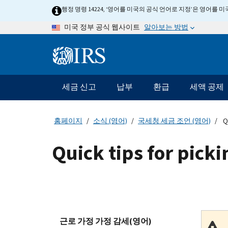
Skip
행정 명령 14224, ‘영어를 미국의 공식 언어로 지정’은 영어를
to
알아보는 방법
미국 정부 공식 웹사이트
main
content
Information
Menu
세금 신고
납부
환급
세액 공제
메
인
네
홈페이지
소식 (영어)
국세청 세금 조언 (영어)
Qu
비
게
Quick tips for picki
이
션
바
근로 가정 가정 감세(영어)