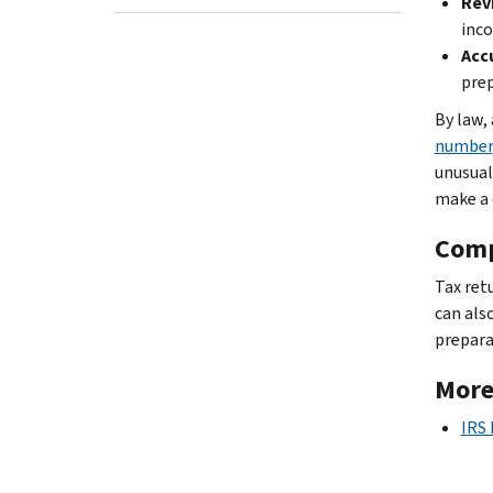
Rev
inco
Acc
prep
By law,
number
unusual
make a 
Comp
Tax ret
can als
prepara
More
IRS 