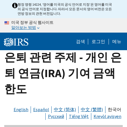
Skip
행정 명령 14224, ‘영어를 미국의 공식 언어로 지정’은 영어를 미국
의 공식 언어로 지정합니다. 따라서 모든 문서의 영어 버전은 모든
to
연방 정보의 관헌 버전입니다.
main
미국 정부 공식 웹사이트
content
알아보는 방법
검색
로그인
메뉴
은퇴 관련 주제 - 개인 은
퇴 연금(IRA) 기여 금액
한도
English
Español
中文 (简体)
中文 (繁體)
한국어
Русский
Tiếng Việt
Kreyòl ayisyen