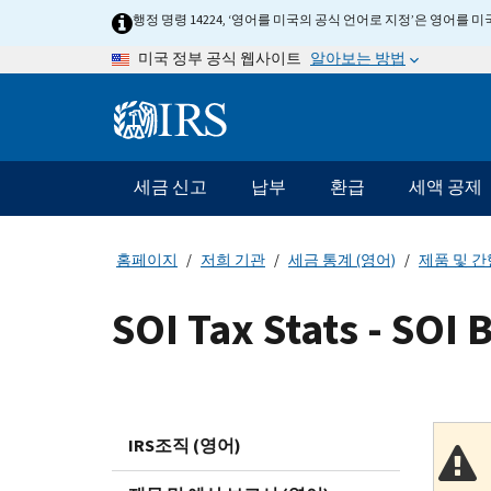
Skip
행정 명령 14224, ‘영어를 미국의 공식 언어로 지정’은 영어를
to
알아보는 방법
미국 정부 공식 웹사이트
main
content
Information
Menu
세금 신고
납부
환급
세액 공제
메
인
네
홈페이지
저희 기관
세금 통계 (영어)
제품 및 간
비
게
SOI Tax Stats - SOI B
이
션
바
IRS조직 (영어)