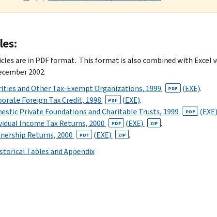
les:
icles are in PDF format. This format is also combined with Excel v
December 2002.
ities and Other Tax-Exempt Organizations, 1999
(EXE)
.
PDF
orate Foreign Tax Credit, 1998
(EXE)
.
PDF
stic Private Foundations and Charitable Trusts, 1999
(EXE
PDF
vidual Income Tax Returns, 2000
(EXE)
.
PDF
ZIP
nership Returns, 2000
(EXE)
.
PDF
ZIP
storical Tables and Appendix