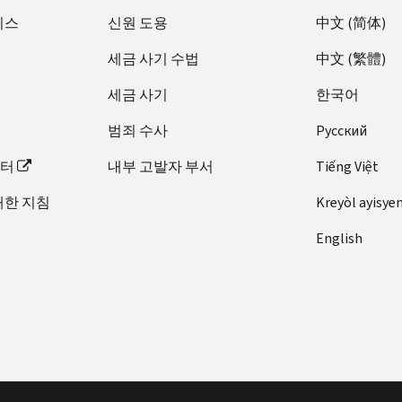
비스
신원 도용
中文 (简体)
세금 사기 수법
中文 (繁體)
세금 사기
한국어
범죄 수사
Pусский
이터
내부 고발자 부서
Tiếng Việt
대한 지침
Kreyòl ayisye
English