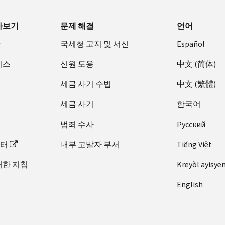
아보기
문제 해결
언어
장
국세청 고지 및 서신
Español
비스
신원 도용
中文 (简体)
세금 사기 수법
中文 (繁體)
세금 사기
한국어
범죄 수사
Pусский
이터
내부 고발자 부서
Tiếng Việt
대한 지침
Kreyòl ayisye
English