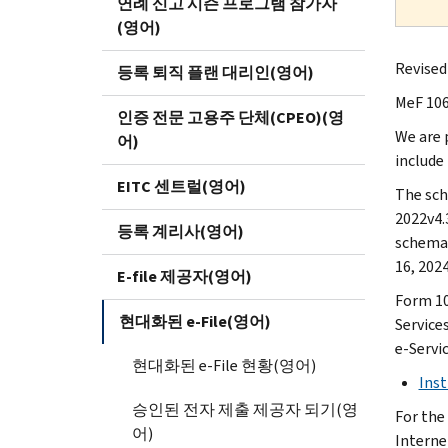
연례 신고 시즌 프로그램 참가자
(영어)
Revised
등록 퇴직 플랜 대리인(영어)
MeF 106
인증 전문 고용주 단체(CPEO)(영
We are 
어)
include
EITC 센트럴(영어)
The sch
2022v4.
등록 계리사(영어)
schemas
16, 2024
E-file 제공자(영어)
Form 10
현대화된 e-File(영어)
Services
e-Servi
현대화된 e-File 현황(영어)
Inst
승인된 전자 제출 제공자 되기(영
For the
어)
Interne