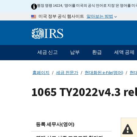
Skip
행정 명령 14224, ‘영어를 미국의 공식 언어로 지정’은 영어를
to
알아보는 방법
미국 정부 공식 웹사이트
main
content
Information
Menu
세금 신고
납부
환급
세액 공제
메
인
네
홈페이지
세금 전문가
현대화된 e-File(영어)
현대
비
게
1065 TY2022v4.3 r
이
션
바
등록 세무사(영어)