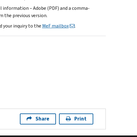
cal information – Adobe (PDF) and a comma-
m the previous version.
d your inquiry to the
MeF mailbox
.
Share
Print