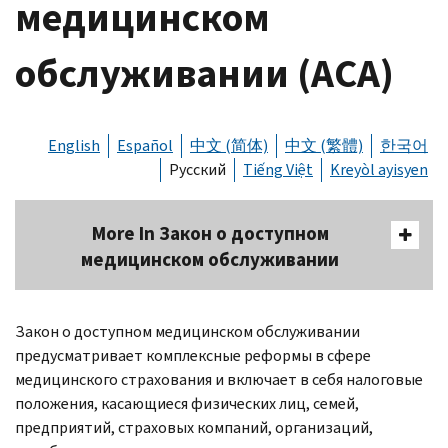
медицинском
обслуживании (АСА)
English
Español
中文 (简体)
中文 (繁體)
한국어
Русский
Tiếng Việt
Kreyòl ayisyen
More In Закон о доступном
медицинском обслуживании
Body
Закон о доступном медицинском обслуживании
предусматривает комплексные реформы в сфере
медицинского страхования и включает в себя налоговые
положения, касающиеся физических лиц, семей,
предприятий, страховых компаний, организаций,