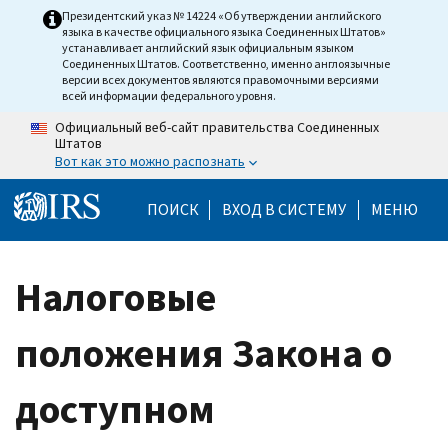
Skip to main content
Президентский указ № 14224 «Об утверждении английского
языка в качестве официального языка Соединенных Штатов»
устанавливает английский язык официальным языком
Соединенных Штатов. Соответственно, именно англоязычные
версии всех документов являются правомочными версиями
всей информации федерального уровня.
Официальный веб-сайт правительства Соединенных
Штатов
Вот как это можно распознать
Help Menu Mobile
ПОИСК
ВХОД В СИСТЕМУ
МЕНЮ
Налоговые
положения Закона о
доступном