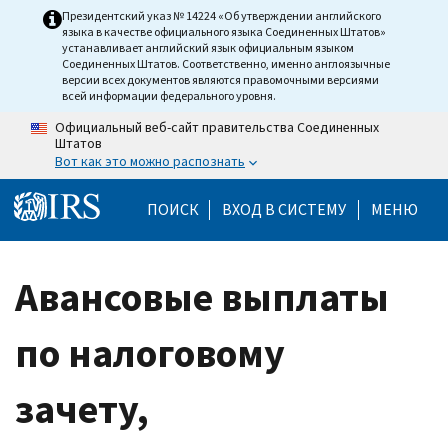
Skip to main content
Президентский указ № 14224 «Об утверждении английского
языка в качестве официального языка Соединенных Штатов»
устанавливает английский язык официальным языком
Соединенных Штатов. Соответственно, именно англоязычные
версии всех документов являются правомочными версиями
всей информации федерального уровня.
Официальный веб-сайт правительства Соединенных
Штатов
Вот как это можно распознать
Help Menu Mobile
ПОИСК
ВХОД В СИСТЕМУ
МЕНЮ
Авансовые выплаты
по налоговому
зачету,