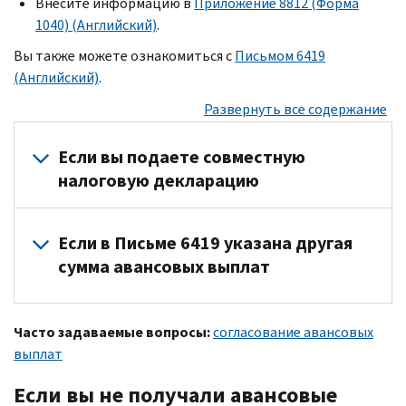
Внесите информацию в
Приложение 8812 (Форма
1040) (Английский)
.
Вы также можете ознакомиться с
Письмом 6419
(Английский)
.
Развернуть все содержание
Если вы подаете совместную
налоговую декларацию
Если вы получили авансовые выплаты на основании совместн
Если в Письме 6419 указана другая
Для сверки авансовых выплат в налоговой декларации за 2
сумма авансовых выплат
Каждый из вас может найти общую сумму своих авансовых 
Для большинства налогоплательщиков сумма авансовых вып
Часто задаваемые вопросы:
согласование авансовых
Если общая сумма авансовых выплат, указанных в Письме 6
выплат
В вашем онлайн-счете содержится самая актуальная инфор
Если вы не получали авансовые
Сохраните Письмо 6419 для своих налоговых записей.