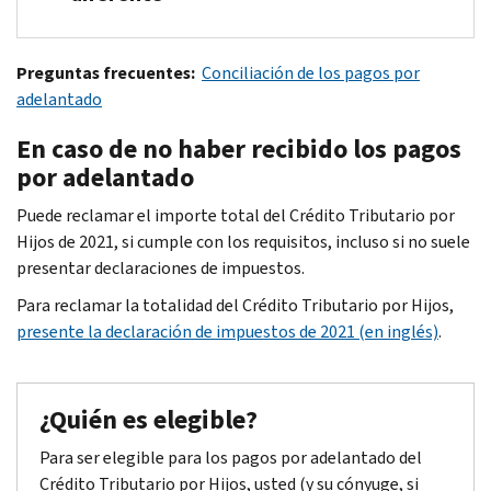
Para la mayoría de los contribuyentes, el total de los pagos por 
Preguntas frecuentes:
Conciliación de los pagos por
Si el total de los pagos por adelantado difiere entre su carta 641
adelantado
Su cuenta en línea tiene la información más actualizada sobre 
En caso de no haber recibido los pagos
Guarde la carta 6419 para sus registros tributarios.
por adelantado
Puede reclamar el importe total del Crédito Tributario por
Hijos de 2021, si cumple con los requisitos, incluso si no suele
presentar declaraciones de impuestos.
Para reclamar la totalidad del Crédito Tributario por Hijos,
presente la declaración de impuestos de 2021 (en inglés)
.
¿Quién es elegible?
Para ser elegible para los pagos por adelantado del
Crédito Tributario por Hijos, usted (y su cónyuge, si