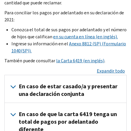
cantidad que puede reclamar.
Para conciliar los pagos por adelantado en su declaración de
2021:
Conozca el total de sus pagos por adelantado y el número
de hijos que califican
en su cuenta en línea (en inglés).
Ingrese su información en el
Anexo 8812 (SP) (Formulario
1040(SP)).
También puede consultar
la Carta 6419 (en inglés)
.
Expandir todo
En caso de estar casado/a y presentar
una declaración conjunta
Si ha recibido pagos por adelantado basados en una declaración 
En caso de que la carta 6419 tenga un
Para conciliar sus pagos por adelantado en su declaración de im
total de pagos por adelantado
diferente
Cada uno de ustedes puede encontrar el total de sus pagos por