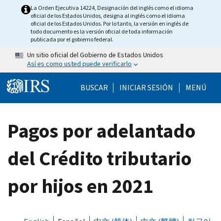
Skip to main content
La Orden Ejecutiva 14224, Designación del inglés como el idioma
oficial de los Estados Unidos, designa al inglés como el idioma
oficial de los Estados Unidos. Por lo tanto, la versión en inglés de
todo documento es la versión oficial de toda información
publicada por el gobierno federal.
Un sitio oficial del Gobierno de Estados Unidos
Así es como usted puede verificarlo
Help Menu Mobile
BUSCAR
INICIAR SESIÓN
MENÚ
Pagos por adelantado
del Crédito tributario
por hijos en 2021