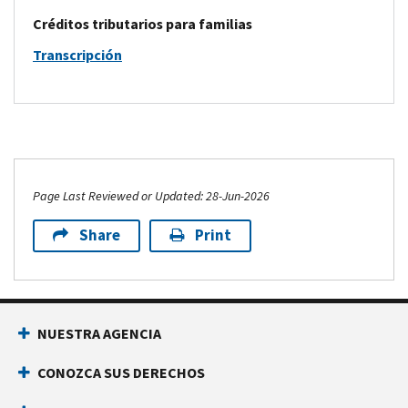
Créditos tributarios para familias
Transcripción
Page Last Reviewed or Updated: 28-Jun-2026
Share
Print
Footer Navigation
NUESTRA AGENCIA
CONOZCA SUS DERECHOS