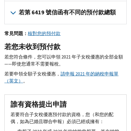
若您根據聯合納稅申報單收到了預付款，除非您們中的一方取
若第 6419 號信函有不同的預付款總額
若要在 2021 年的納稅申報單上核對您的預付款，請將您的
您們可以分別在
對於大多數納稅人來說，第 6419 號信函中的預付款總額將
您的線上帳戶（英文）
中找到您的預付款總額
常見問題：
核對您的預付款
若您的第 6419 號信函和您的線上帳戶之間的預付款總額不同
若您未收到預付款
您的線上帳戶有最新的預付款資訊。請勿依靠稅務謄本來確定
請保留第 6419 號信函，作為您的稅務記錄。
若您符合條件，您可以申領 2021 年子女稅優惠的全部金額
——即使您通常不需要報稅。
若要申領全額子女稅優惠，
請申報 2021 年的納稅申報單
（英文）
。
誰有資格提出申請
若要符合子女稅優惠預付款的資格，您（和您的配
偶，如為已婚且聯合申報）必須已經或擁有：