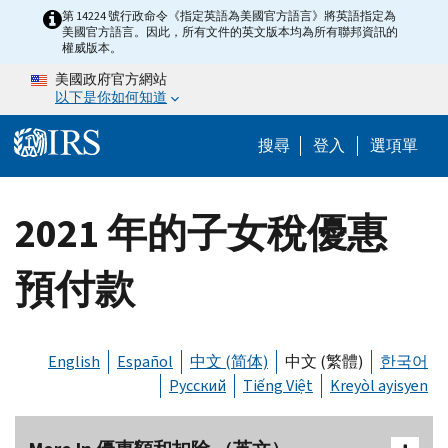
Skip to main content
第 14224 號行政命令《指定英語為美國官方語言》將英語指定為
美國官方語言。因此，所有文件的英文版本均為所有聯邦資訊的
權威版本。
美國政府官方網站
以下是你如何知道
Help Menu M
搜尋
登入
選項單
2021 年的子女稅優惠
預付款
English
Español
中文 (简体)
中文 (繁體)
한국어
Русский
Tiếng Việt
Kreyòl ayisyen