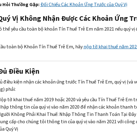
u Hỏi Thường Gặp:
Đối Chiếu Các Khoản Ứng Trước của Quý Vị
g số tiền ứng trước khác nhau giữa Thư 6419 và tài khoản trực tuyế
Quý Vị Không Nhận Được Các Khoản Ứng T
ản trực tuyến của quý vị có thông tin khoản ứng trước mới nhất. K
Thư 6419 để lưu lại trong hồ sơ thuế của quý vị.
có thể yêu cầu toàn bộ khoản Tín Thuế Trẻ Em năm 2021 nếu quý vị đ
cầu toàn bộ Khoản Tín Thuế Trẻ Em, hãy
nộp tờ khai thuế năm 202
Đủ Điều Kiện
ủ điều kiện nhận các khoản ứng trước Tín Thuế Trẻ Em, quý vị (và v
g) phải:
ộp tờ khai thuế năm 2019 hoặc 2020 và yêu cầu Tín Thuế Trẻ Em t
hập thông tin của quý vị vào năm 2020 để nhận các khoản thanh to
gười Không Phải Khai Thuế: Nhập Thông Tin Thanh Toán Tại Đây
ung cấp cho chúng tôi thông tin của quý vị vào năm 2021 với công
ủa Quý Vị