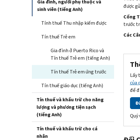
Gia đình, người phụ thuộc và
được gử
sinh viên (tiếng Anh)
Cổng T
Tính thuế Thu nhập kiếm được
trước t
Các Câ
Tín thuế Trẻ em
Gia đình ở Puerto Rico và
Tín thuế Trẻ em (tiếng Anh)
Th
Tín thuế Trẻ em ứng trước
Lấy 
của q
Tín thuế giáo dục (tiếng Anh)
để đ
Tín thuế và khấu trừ cho năng
Đă
lượng và phương tiện sạch
(tiếng Anh)
Quý 
Tín thuế và khấu trừ cho cá
nhân
Đối 