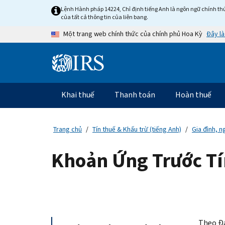
Skip to main content
Lệnh Hành pháp 14224, Chỉ định tiếng Anh là ngôn ngữ chính thứ
của tất cả thông tin của liên bang.
Đây là
Một trang web chính thức của chính phủ Hoa Kỳ
Information Menu
Điều hướng chính
Khai thuế
Thanh toán
Hoàn thuế
Trang chủ
Tín thuế & Khấu trừ (tiếng Anh)
Gia đình, n
Khoản Ứng Trước T
Theo Đạ