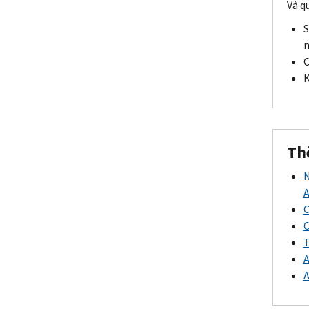
Và q
S
n
C
K
Th
N
A
C
C
T
A
A