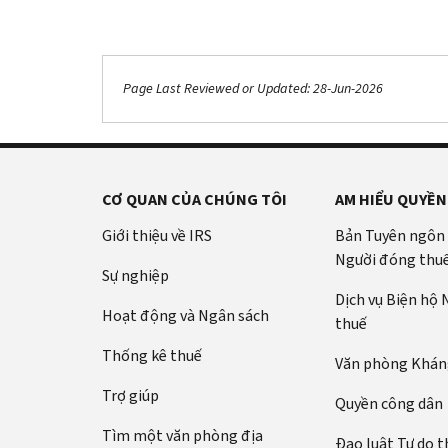
Page Last Reviewed or Updated: 28-Jun-2026
Footer Navigation
CƠ QUAN CỦA CHÚNG TÔI
AM HIỂU QUYỀN
Giới thiệu về IRS
Bản Tuyên ngôn
Người đóng thu
Sự nghiệp
Dịch vụ Biện hộ
Hoạt động và Ngân sách
thuế
Thống kê thuế
Văn phòng Kháng
Trợ giúp
Quyền công dân
Tìm một văn phòng địa
Đạo luật Tự do t