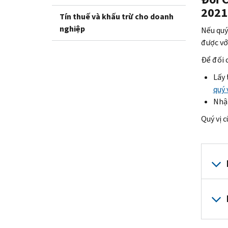
2021
Tín thuế và khấu trừ cho doanh
nghiệp
Nếu quý
được với
Để đối 
Lấy 
quý 
Nhập
Quý vị 
Nếu quý
Để đối 
Mỗi ngư
Đối với