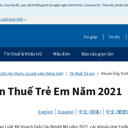
c của Hoa Kỳ, quy định tiếng Anh là ngôn ngữ chính thức của Hoa Kỳ. Theo đó, phiên bản 
 cách bạn biết
Trợ giúp
Tin tức
Tín thuế & Khấu trừ
Mẫu đơn
Báo cáo gian lận
gười phụ thuộc và sinh viên (tiếng Anh)
Tín thuế Trẻ em
Khoản Ứng Trướ
ín Thuế Trẻ Em Năm 2021
English
Español
中文 (简体)
中文 (繁體)
o Luật Kế Hoạch Giải Cứu Người Mỹ năm 2021, các khoản ứng trướ