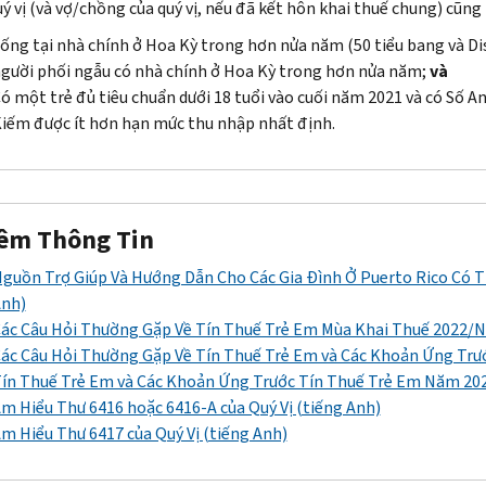
uý vị (và vợ/chồng của quý vị, nếu đã kết hôn khai thuế chung) cũng 
ống tại nhà chính ở Hoa Kỳ trong hơn nửa năm (50 tiểu bang và
Di
gười phối ngẫu có nhà chính ở Hoa Kỳ trong hơn nửa năm;
và
ó một trẻ đủ tiêu chuẩn dưới 18 tuổi vào cuối năm 2021 và có Số An
iếm được ít hơn hạn mức thu nhập nhất định.
êm Thông Tin
guồn Trợ Giúp Và Hướng Dẫn Cho Các Gia Đình Ở Puerto Rico Có T
nh)
ác Câu Hỏi Thường Gặp Về Tín Thuế Trẻ Em Mùa Khai Thuế 2022/N
ác Câu Hỏi Thường Gặp Về Tín Thuế Trẻ Em và Các Khoản Ứng Tr
ín Thuế Trẻ Em và Các Khoản Ứng Trước Tín Thuế Trẻ Em Năm 202
m Hiểu Thư 6416 hoặc 6416-A của Quý Vị (tiếng Anh)
m Hiểu Thư 6417 của Quý Vị (tiếng Anh)