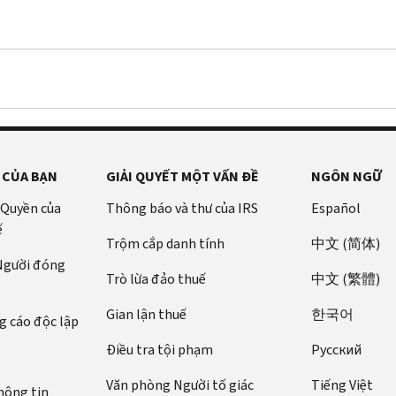
 CỦA BẠN
GIẢI QUYẾT MỘT VẤN ĐỀ
NGÔN NGỮ
 Quyền của
Thông báo và thư của IRS
Español
ế
Trộm cắp danh tính
中文 (简体)
 Người đóng
Trò lừa đảo thuế
中文 (繁體)
Gian lận thuế
한국어
 cáo độc lập
Điều tra tội phạm
Pусский
Văn phòng Người tố giác
Tiếng Việt
hông tin