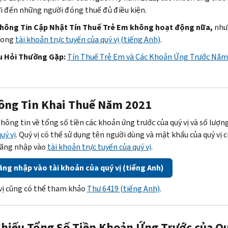
i đến những người đóng thuế đủ điều kiện.
hông Tin Cập Nhật Tín Thuế Trẻ Em không hoạt động nữa,
nhưn
rong
tài khoản trực tuyến của quý vị (tiếng Anh)
.
u Hỏi Thường Gặp:
Tín Thuế Trẻ Em và Các Khoản Ứng Trước Năm
ông Tin Khai Thuế Năm 2021
thông tin về tổng số tiền các khoản ứng trước của quý vị và số lượn
uý vị
. Quý vị có thể sử dụng tên người dùng và mật khẩu của quý v
ăng nhập vào
tài khoản trực tuyến của quý vị
.
ng nhập vào tài khoản của quý vị (tiếng Anh)
vị cũng có thể tham khảo
Thư 6419 (tiếng Anh)
.
Chiếu Tổng Số Tiền Khoản Ứng Trước của Q