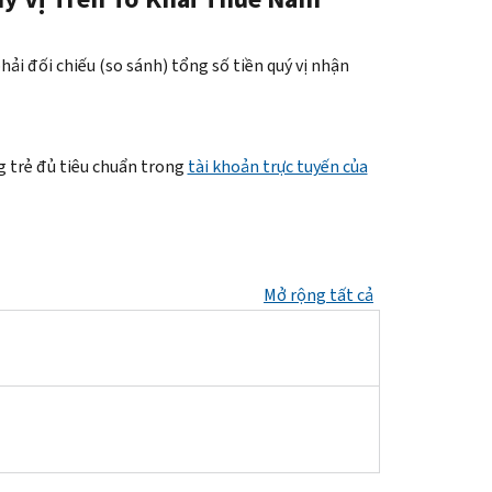
ải đối chiếu (so sánh) tổng số tiền quý vị nhận
ng trẻ đủ tiêu chuẩn trong
tài khoản trực tuyến của
Mở rộng tất cả
ung, thì mỗi người phối ngẫu được coi là đã nhận được một nửa số 
 số tiền ứng trước của quý vị vào tổng số tiền ứng trước của vợ/ch
hớp với tổng số tiền trong tài khoản trực tuyến.
i khoản trực tuyến của quý vị
.