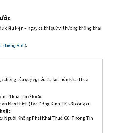
n của quý vị, hãy dựa vào tổng số tiền trong
tài khoản trực tuyến củ
rước
hông dựa vào Bản Ghi Thuế để biết tổng số tiền các khoản ứng trướ
ủ điều kiện – ngay cả khi quý vị thường không khai
1 (tiếng Anh)
.
ợ/chồng của quý vị, nếu đã kết hôn khai thuế
rên tờ khai thuế
hoặc
án kích thích (Tác Động Kinh Tế) với công cụ
hoặc
 cụ Người Không Phải Khai Thuế: Gửi Thông Tin