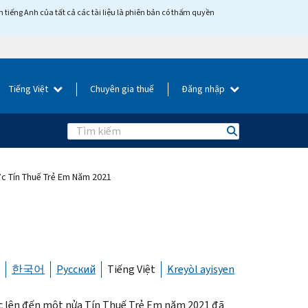
tiếng Anh của tất cả các tài liệu là phiên bản có thẩm quyền
Tiếng Việt
Chuyên gia thuế
Đăng nhập
Search
c Tín Thuế Trẻ Em Năm 2021
한국어
Русский
Tiếng Việt
Kreyòl ayisyen
c lên đến một nửa Tín Thuế Trẻ Em năm 2021 đã