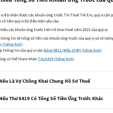
 vị đã nhận được các khoản ứng trước Tín Thuế Trẻ Em, quý vị cần ph
 số tiền quý vị đủ điều kiện yêu cầu.
chiếu các khoản ứng trước trên tờ khai thuế năm 2021 của quý vị:
thông tin về tổng số tiền các khoản ứng trước của quý vị và số lượ
vị (tiếng Anh)
.
 thông tin của quý vị vào
Bảng 8812 (Mẫu 1040) (tiếng Anh)
.
cũng có thể tham khảo
Thư 6419 (tiếng Anh)
.
Nếu Là Vợ Chồng Khai Chung Hồ Sơ Thuế
 vị đã nhận được các khoản ứng trước dựa trên một tờ khai thuế ch
Nếu Thư 6419 Có Tổng Số Tiền Ứng Trước Khác
chiếu các khoản ứng trước trên tờ khai thuế năm 2021, hãy cộng tổng
ời có thể tìm thấy tổng số tiền khoản ứng trước của mình trong
 đa số người đóng thuế, tổng số tiền ứng trước trong Thư 6419 sẽ k
tà