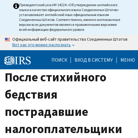
Skip
Президентский указ № 14224 «Об утверждении английского
языка в качестве официального языка Соединенных Штатов»
to
устанавливает английский язык официальным языком
main
Соединенных Штатов. Соответственно, именно англоязычные
версии всех документов являются правомочными версиями
content
всей информации федерального уровня.
Официальный веб-сайт правительства Соединенных Штатов
Вот как это можно распознать
ПОИСК
ВХОД В СИСТЕМУ
МЕНЮ
После стихийного
бедствия
пострадавшие
налогоплательщики