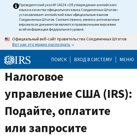
Skip
Президентский указ № 14224 «Об утверждении английского
языка в качестве официального языка Соединенных Штатов»
to
устанавливает английский язык официальным языком
main
Соединенных Штатов. Соответственно, именно англоязычные
версии всех документов являются правомочными версиями
content
всей информации федерального уровня.
Официальный веб-сайт правительства Соединенных Штатов
Вот как это можно распознать
ПОИСК
ВХОД В СИСТЕМУ
МЕНЮ
Налоговое
управление США (IRS):
Подайте, оплатите
или запросите