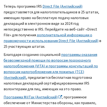
Теперь программа
IRS
Direct File
(Английский)
предоставляется для налогоплательщиков в 25 штатах,
имеющих право на бесплатную подачу налоговых
деклараций в электронном виде за 2024 год
непосредственно в
IRS.
Перейдите на веб-сайт «
Direct
File
» для получения
дополнительной информации о
правомочности использования
Direct File
(Английский)
в
25 участвующих штатах.
Благодаря созданию социальной
программы оказания
безвозмездной помощи по вопросам подоходного
налогообложения (
VITA
) и программы консультаций по
вопросам налогообложения для пожилых (
TCE
)
(Английский)
, предлагается бесплатная подготовка
налоговых деклараций сертифицированными
IRS
волонтерами для лиц, имеющих на это право.
Программа
MilTax
(Английский)
, программное
обеспечение от Министерства обороны, как правило,