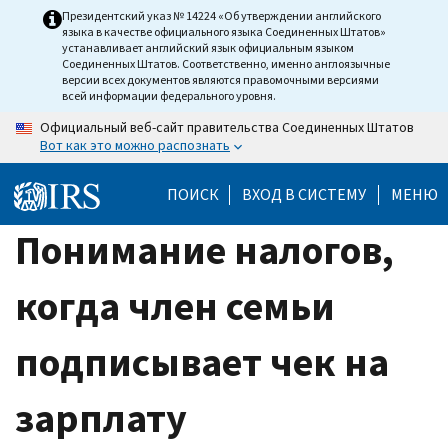
Skip
Президентский указ № 14224 «Об утверждении английского
языка в качестве официального языка Соединенных Штатов»
to
устанавливает английский язык официальным языком
main
Соединенных Штатов. Соответственно, именно англоязычные
версии всех документов являются правомочными версиями
content
всей информации федерального уровня.
Официальный веб-сайт правительства Соединенных Штатов
Вот как это можно распознать
ПОИСК
ВХОД В СИСТЕМУ
МЕНЮ
Понимание налогов,
когда член семьи
подписывает чек на
зарплату