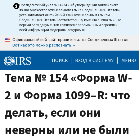
Skip
Президентский указ № 14224 «Об утверждении английского
языка в качестве официального языка Соединенных Штатов»
to
устанавливает английский язык официальным языком
main
Соединенных Штатов. Соответственно, именно англоязычные
версии всех документов являются правомочными версиями
content
всей информации федерального уровня.
Официальный веб-сайт правительства Соединенных Штатов
Вот как это можно распознать
ПОИСК
ВХОД В СИСТЕМУ
МЕНЮ
Тема № 154 «Форма W-
2 и Форма 1099–R: что
делать, если они
неверны или не были