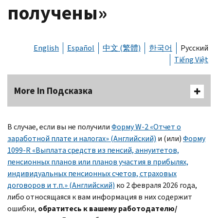
получены»
English
Español
中文 (繁體)
한국어
Русский
Tiếng Việt
More In Подсказка
В случае, если вы не получили
Форму W-2 «Отчет о
заработной плате и налогах» (Английский)
и (или)
Форму
1099-R «Выплата средств из пенсий, аннуитетов,
пенсионных планов или планов участия в прибылях,
индивидуальных пенсионных счетов, страховых
договоров и т.п.» (Английский)
ко 2 февраля 2026 года,
либо относящаяся к вам информация в них содержит
ошибки,
обратитесь к вашему работодателю/