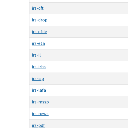
irs-dft
irs-drop
irs-efile
irs-eta
irs-il
irs-irbs
irs-isp
irs-lafa
irs-mssp
irs-news
irs-pdf