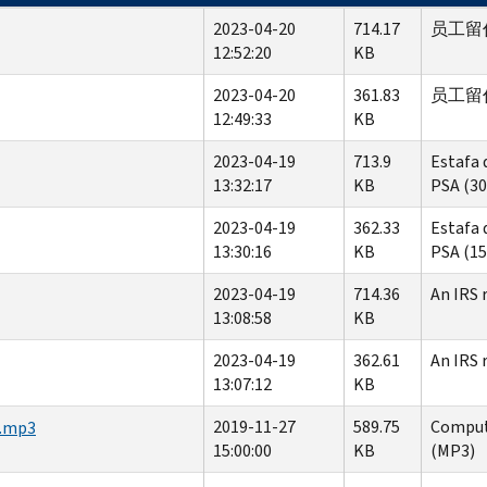
2023-04-20
714.17
员工留任税
12:52:20
KB
2023-04-20
361.83
员工留任税
12:49:33
KB
2023-04-19
713.9
Estafa 
13:32:17
KB
PSA (30
2023-04-19
362.33
Estafa 
13:30:16
KB
PSA (15
2023-04-19
714.36
An IRS 
13:08:58
KB
2023-04-19
362.61
An IRS 
13:07:12
KB
2019-11-27
589.75
Compute
a.mp3
15:00:00
KB
(MP3)