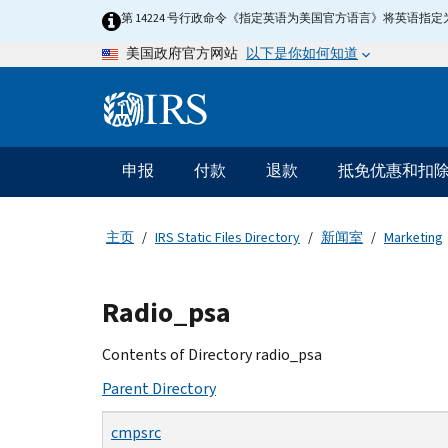
Skip
第 14224 号行政命令《指定英语为美国官方语言》将英语
to
以下是你如何知道
美国政府官方网站
main
content
Information
Menu
申报
付款
退款
抵免优惠和扣
主
要
导
主页
IRS Static Files Directory
新闻室
Marketing
航
Beginning
Radio_psa
of
main
Contents of Directory radio_psa
content
Parent Directory
cmpsrc