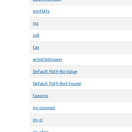
portlets
rss
ss8
tas
whistleblower
Default Path No Value
Default Path Not Found
taxpros
irs-counsel
irs-ci
irs-sbse