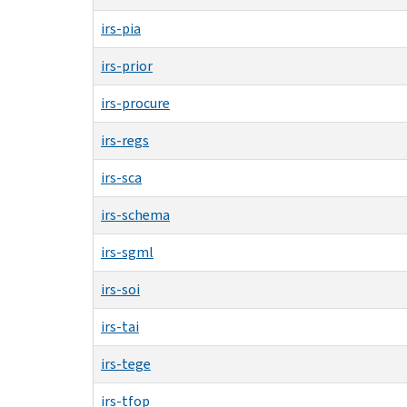
irs-pia
irs-prior
irs-procure
irs-regs
irs-sca
irs-schema
irs-sgml
irs-soi
irs-tai
irs-tege
irs-tfop