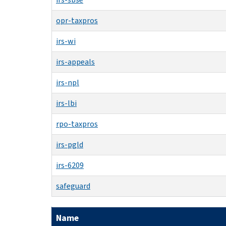
opr-taxpros
irs-wi
irs-appeals
irs-npl
irs-lbi
rpo-taxpros
irs-pgld
irs-6209
safeguard
Name