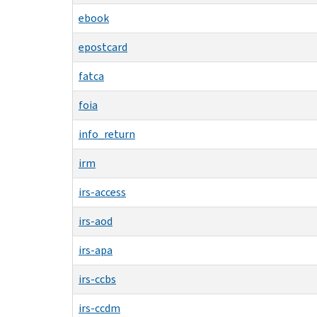
ebook
epostcard
fatca
foia
info_return
irm
irs-access
irs-aod
irs-apa
irs-ccbs
irs-ccdm