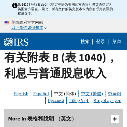
Skip
第 14224 号行政命令《指定英语为美国官方语言》将英语指定为
美国官方语言。因此，所有文件的英文版本均为所有联邦资讯的
to
权威版本。
main
美国政府官方网站
content
以下是你如何知道
搜索
登录
菜单
有关附表 B (表 1040)，
利息与普通股息收入
English
Español
中文 (简体)
中文 (繁體)
한국어
Русский
Tiếng Việt
Kreyòl ayisyen
More In 表格和說明 （英文）