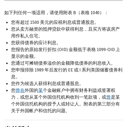
如下列任何一项适用，请使用附表 B（表格 1040）：
您有超过 1500 美元的应税利息或普通股息。
您从卖方融资的抵押贷款中获得利息，且买方将该房产
用作私人住宅。
您获得债券的应计利息。
您报告的原始发行折扣 (OID) 金额低于表格 1099-OID 上
显示的金额。
您通过可摊销债券溢价的金额降低债券的利息收入。
您申报排除 1989 年后发行的 EE 或 I 系列美国储蓄债券利
息。
您作为候选人获得利息或普通股息。
您
曾在
外国的
某
个金融账户中拥有财务利益或签署权
力，或您从某个外国信托机构收到一笔款项，或
曾
是某
个外国信托机构的授予人或转让人。附表的第三部分有
关于外国帐户和信托的问题。