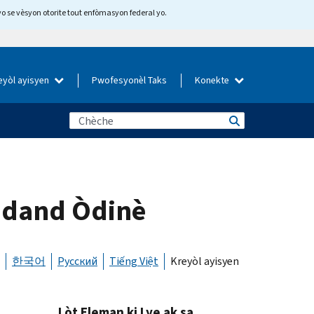
yo se vèsyon otorite tout enfòmasyon federal yo.
eyòl ayisyen
Pwofesyonèl Taks
Konekte
vidand Òdinè
한국어
Русский
Tiếng Việt
Kreyòl ayisyen
Lòt Eleman ki Lye ak sa