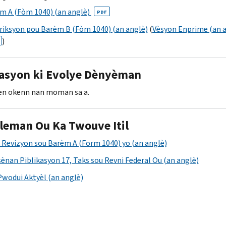
m A (Fòm 1040) (an anglè)
PDF
riksyon pou Barèm B (Fòm 1040) (an anglè)
(
Vèsyon Enprime (an a
)
yasyon ki Evolye Dènyèman
en okenn nan moman sa a.
Eleman Ou Ka Twouve Itil
 Revizyon sou Barèm A (Form 1040) yo (an anglè)
ènan Piblikasyon 17, Taks sou Revni Federal Ou (an anglè)
Pwodui Aktyèl (an anglè)