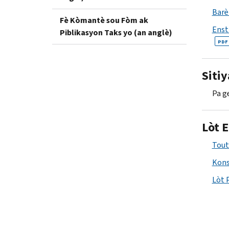
Barè
Fè Kòmantè sou Fòm ak
Enst
Piblikasyon Taks yo (an anglè)
PDF
Siti
Pa g
Lòt 
Tout
Kons
Lòt 