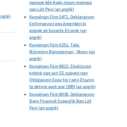
pwouve kèk Kado moun resevwa
nan Lòt Peyi (an anglè)
nglè)
Konsènan Fòm 5471, Deklarasyon
Enfòmasyon pou Ameriken ki
angaje ak Sosyete Etranje (an
anglè)
Konsènan Fòm 6251, Taks
Minimòm Ranplasman - Moun (an
anglè)
Konsènan Fòm 8815, Eksklizyon
enterè nan seri EE oubyen nan
Obligasyon Epay tip I peyi Etazini
te delivre aprè ane 1989 (an anglè)
Konsènan Fòm 8938, Deklarasyon
Byen Finansyè Espesifik Nan Lòt
Peyi (an anglè)