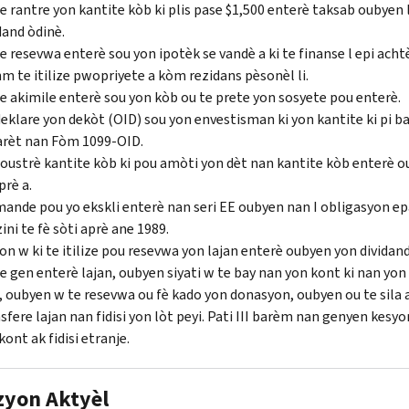
e rantre yon kantite kòb ki plis pase $1,500 enterè taksab oubyen 
dand òdinè.
e resevwa enterè sou yon ipotèk se vandè a ki te finanse l epi acht
 te itilize pwopriyete a kòm rezidans pèsonèl li.
e akimile enterè sou yon kòb ou te prete yon sosyete pou enterè.
eklare yon dekòt (OID) sou yon envestisman ki yon kantite ki pi ba
arèt nan Fòm 1099-OID.
oustrè kantite kòb ki pou amòti yon dèt nan kantite kòb enterè ou
prè a.
ande pou yo ekskli enterè nan seri EE oubyen nan I obligasyon ep
ini te fè sòti aprè ane 1989.
on w ki te itilize pou resevwa yon lajan enterè oubyen yon dividand
e gen enterè lajan, oubyen siyati w te bay nan yon kont ki nan yon
, oubyen w te resevwa ou fè kado yon donasyon, oubyen ou te sila a
sfere lajan nan fidisi yon lòt peyi. Pati III barèm nan genyen kesyo
kont ak fidisi etranje.
zyon Aktyèl