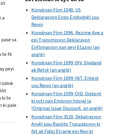
lòt
Konsènan Fòm 1040, US
Deklarasyon Enpo Endividyèl sou
è a
Revni
Konsènan Fòm 1096, Rezime Ane a
 pase sa
epi Transmisyon Deklarayon
Enfòmasyon nan peyi Etazini (an
 te fè
anglè)
Konsènan Fòm 1099-DIV, Dividand
ay peyi
ak Retrè (an anglè)
Konsènan Fòm 1099-INT, Enterè
 òdinè.
sou Revni (an anglè)
 lòt
Konsènan Fòm 1099-OID, Diskont
 ki te
ki soti nan Emisyon Inisyal la
n ki pale
(Original Issue Discount, an anglè)
Konsènan Fòm 3520, Dekalrasyon
Anyèl pou Rapòte Tranzaksyon ki
fèt ak Fidisi Etranje epi Resi ki