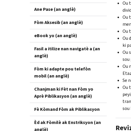
Ou t
Ane Pase (an anglè)
divi
Ou t
Fòm Aksesib (an anglè)
menm
Ou t
eBook yo (an anglè)
Ou d
ki p
Fasil a itilize nan navigatè a (an
Ou s
anglè)
sou 
Ou m
Fòm ki adapte pou telefòn
Etaz
mobil (an anglè)
Se n
Ou t
Chanjman ki Fèt nan Fòm yo
peyi
Aprè Piblikasyon (an anglè)
tran
sou 
Fè Kòmand Fòm ak Piblikasyon
Èd ak Fòmilè ak Enstriksyon (an
Revi
anglè)