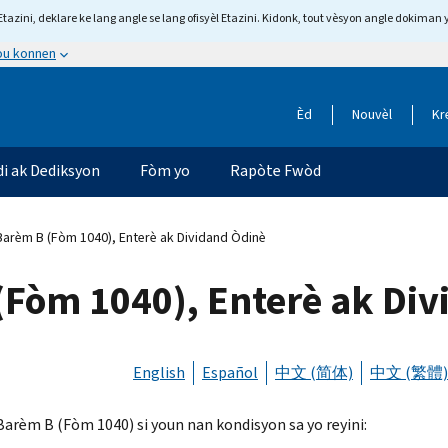
tazini, deklare ke lang angle se lang ofisyèl Etazini. Kidonk, tout vèsyon angle dokiman 
 ou konnen
Èd
Nouvèl
Kr
di ak Dediksyon
Fòm yo
Rapòte Fwòd
arèm B (Fòm 1040), Enterè ak Dividand Òdinè
Fòm 1040), Enterè ak Di
English
Español
中文 (简体)
中文 (繁體)
 Barèm B (Fòm 1040) si youn nan kondisyon sa yo reyini: