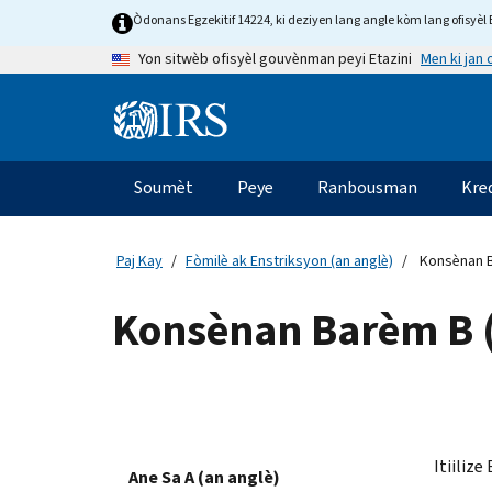
Skip
Òdonans Egzekitif 14224, ki deziyen lang angle kòm lang ofisyèl E
to
Men ki jan
Yon sitwèb ofisyèl gouvènman peyi Etazini
main
content
Information
Menu
Soumèt
Peye
Ranbousman
Kre
Navigasyon
prensipal
Paj Kay
Fòmilè ak Enstriksyon (an anglè)
Konsènan B
Konsènan Barèm B (
Itiilize
Ane Sa A (an anglè)