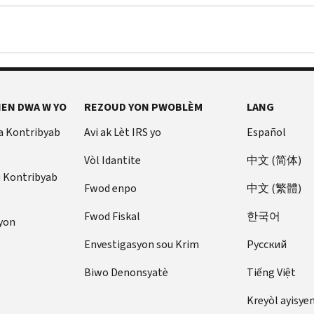
EN DWA W YO
REZOUD YON PWOBLÈM
LANG
a Kontribyab
Avi ak Lèt IRS yo
Español
Vòl Idantite
中文 (简体)
u Kontribyab
Fwod enpo
中文 (繁體)
Fwod Fiskal
한국어
yon
Envestigasyon sou Krim
Pусский
Biwo Denonsyatè
Tiếng Việt
Kreyòl ayisye