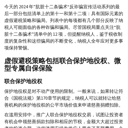
今天的 2024 年”肮脏十二条骗术“反诈骗宣传活动系列的最
后一部分包括清单上的第十一和第十二项：具有国际元素的
虚假避税策略和骗局。列表中的每项都有几个部分反映了纳
税人可能面临的各种诈骗和骗局。尽管国税局重点关注“肮
脏十二条骗术”清单中的 12 项，但提醒纳税人，鉴于税收制
度的复杂性和这些骗局的不断变化，纳税人全年应对更多事
项保持警惕。
虚假避税策略包括联合保护地役权、微
型专属自保保险
联合保护地役权
保护地役权是对不动产使用的限制。一般来说，如果转让符
合《国税法规》第170章节的规定，纳税人可以就转让给慈
善机构的保护地役权的公平市场价值来申请慈善捐赠扣除。
在滥用安排中，推广人联合保护地役权交易，试图让投资者
有机会申领慈善捐款扣除和相应的节税，金额大大超过投资