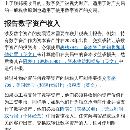
出于联邦税收目的，数字资产被视为财产。适用于财产交易
的一般税收原则也适用于使用数字资产的交易。
报告数字资产收入
涉及数字资产的交易通常需要在联邦税表上报告。例如，持
有数字资产作为资本资产并在2023年出售、交换或转让该数
字资产的投资者，必须使用
表格8949，资本资产的销售和其
他处置（英文）
来计算他们在交易中的资本收益或损失，然
后将其在
附表
D
（表格1040），资本收益和损失（英文）
中
进行申报。
通过礼物处置任何数字资产的纳税人可能需要提交
表格
709，美国赠与（和隔代转让）报税表（英文）
。
如果员工被支付了数字​​资产，他们必须将收到的资产价值作
为工资申报。同样地，如果他们作为独立承包商作业并被支
付了数字资产，他们必须在
附表
C
（表格1040），营业利润
或亏损（个体经营）
中报告该收入。任何向与贸易或业务相
关的客户出售、交换或转让数字资产的人，也可使用附
表
C
。