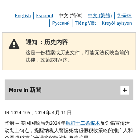
English
Español
中文 (简体)
中文 (繁體)
한국어
Русский
Tiếng Việt
Kreyòl ayisyen
通知 ：历史内容
这是一份档案或历史文件，可能无法反映当前的
法律，政策或程>序。
More In 新聞
IR-
2024-105，2024 年 4 月 11 日
华府 — 美国国税局为2024 年
肮脏十二条骗术
反诈骗宣传活
动划上句点，提醒纳税人警惕兜售虚假税收策略的推广人和
企图减税或完全避税的欺诈性离岸骗局。