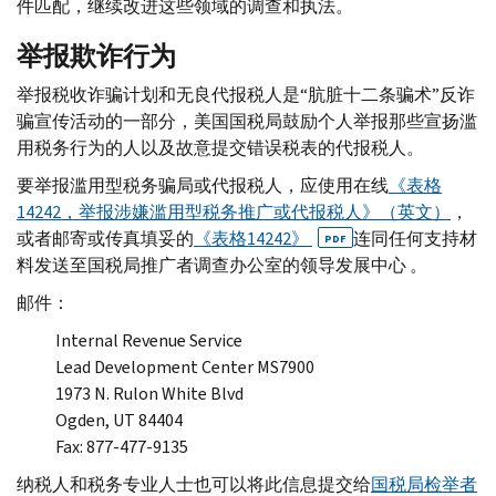
件匹配，继续改进这些领域的调查和执法。
举报欺诈行为
举报税收诈骗计划和无良代报税人是“肮脏十二条骗术”反诈
骗宣传活动的一部分，美国国税局鼓励个人举报那些宣扬滥
用税务行为的人以​​及故意提交错误税表的代报税人。
要举报滥用型税务骗局或代报税人，应使用在线
《表格
14242，举报涉嫌滥用型税务推广或代报税人》（英文）
，
或者邮寄或传真填妥的
《表格14242》
连同任何支持材
PDF
料发送至国税局推广者调查办公室的领导发展中心 。
邮件：
Internal Revenue Service
Lead Development Center MS
7900
1973
N. Rulon White Blvd
Ogden, UT
84404
Fax
: 877-477-9135
纳税人和税务专业人士也可以将此信息提交给
国税局检举者