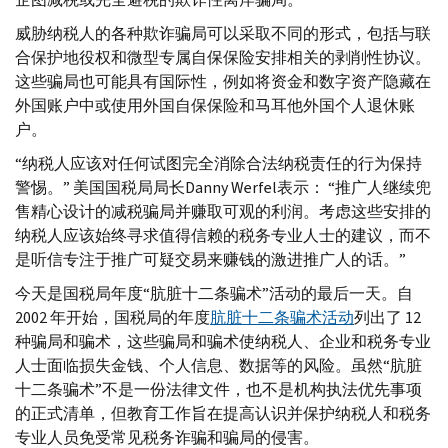
威胁纳税人的各种欺诈骗局可以采取不同的形式，包括与联
合保护地役权和微型专属自保保险安排相关的剥削性协议。
这些骗局也可能具有国际性，例如将资金和数字资产隐藏在
外国账户中或使用外国自保保险和马耳他外国个人退休账
户。
“纳税人应该对任何试图完全消除合法纳税责任的行为保持
警惕。” 美国国税局局长
Danny Werfel
表示： “推广人继续兜
售精心设计的减税骗局并赚取可观的利润。考虑这些安排的
纳税人应该始终寻求值得信赖的税务专业人士的建议，而不
是听信专注于推广可疑交易来赚钱的激进推广人的话。”
今天是国税局年度“肮脏十二条骗术”活动的最后一天。自
2002 年开始，国税局的年度
肮脏十二条骗术活动
列出了 12
种骗局和骗术，这些骗局和骗术使纳税人、企业和税务专业
人士面临损失金钱、个人信息、数据等的风险。虽然“肮脏
十二条骗术”不是一份法律文件，也不是机构执法优先事项
的正式清单，但教育工作旨在提高认识并保护纳税人和税务
专业人员免受常见税务诈骗和骗局的侵害。