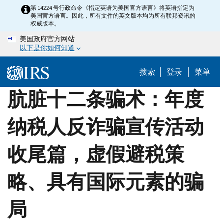
Skip
第 14224 号行政命令《指定英语为美国官方语言》将英语指定为
美国官方语言。因此，所有文件的英文版本均为所有联邦资讯的
to
权威版本。
main
美国政府官方网站
content
以下是你如何知道
搜索
登录
菜单
肮脏十二条骗术：年度
纳税人反诈骗宣传活动
收尾篇，虚假避税策
略、具有国际元素的骗
局