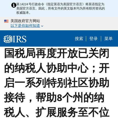
Skip
第 14224 号行政命令《指定英语为美国官方语言》将英语指定为
美国官方语言。因此，所有文件的英文版本均为所有联邦资讯的
to
权威版本。
main
美国政府官方网站
content
以下是你如何知道
搜索
登录
菜单
国税局再度开放已关闭
的纳税人协助中心；开
启一系列特别社区协助
接待，帮助8个州的纳
税人、扩展服务至不位