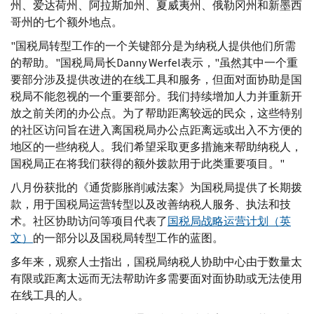
州、爱达荷州、阿拉斯加州、夏威夷州、俄勒冈州和新墨西
哥州的七个额外地点。
"国税局转型工作的一个关键部分是为纳税人提供他们所需
的帮助。"国税局局长
Danny Werfel
表示，"虽然其中一个重
要部分涉及提供改进的在线工具和服务，但面对面协助是国
税局不能忽视的一个重要部分。我们持续增加人力并重新开
放之前关闭的办公点。为了帮助距离较远的民众，这些特别
的社区访问旨在进入离国税局办公点距离远或出入不方便的
地区的一些纳税人。我们希望采取更多措施来帮助纳税人，
国税局正在将我们获得的额外拨款用于此类重要项目。"
八月份获批的《通货膨胀削减法案》为国税局提供了长期拨
款，用于国税局运营转型以及改善纳税人服务、执法和技
术。社区协助访问等项目代表了
国税局战略运营计划（英
文）
的一部分以及国税局转型工作的蓝图。
多年来，观察人士指出，国税局纳税人协助中心由于数量太
有限或距离太远而无法帮助许多需要面对面协助或无法使用
在线工具的人。