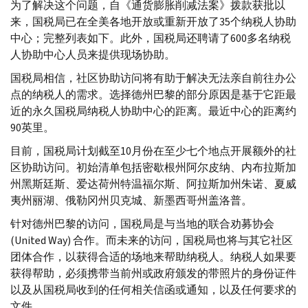
为了解决这个问题，自《通货膨胀削减法案》拨款获批以
来，国税局已在全美各地开放或重新开放了35个纳税人协助
中心；完整列表如下。此外，国税局还聘请了600多名纳税
人协助中心人员来提供现场协助。
国税局相信，社区协助访问将有助于解决无法亲自前往办公
点的纳税人的需求。选择德州巴黎的部分原因是基于它距最
近的永久国税局纳税人协助中心的距离。最近中心的距离约
90英里。
目前，国税局计划截至10月份在至少七个地点开展额外的社
区协助访问。初始清单包括密歇根州阿尔皮纳、内布拉斯加
州黑斯廷斯、爱达荷州特温福尔斯、阿拉斯加州朱诺、夏威
夷州丽湖、俄勒冈州贝克城、新墨西哥州盖洛普。
针对德州巴黎的访问，国税局是与当地的联合劝募协会
(
United Way
) 合作。而未来的访问，国税局也将与其它社区
团体合作，以获得合适的场地来帮助纳税人。纳税人如果要
获得帮助，必须携带当前州或政府颁发的带照片的身份证件
以及从国税局收到的任何相关信函或通知，以及任何要求的
文件。