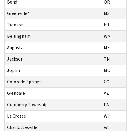
Bend
OR
Greenville
*
MS
Trenton
NJ
Bellingham
WA
Augusta
ME
Jackson
TN
Joplin
MO
Colorado Springs
CO
Glendale
AZ
Cranberry Township
PA
La Crosse
WI
Charlottesville
VA