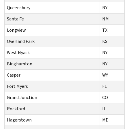
Queensbury
NY
Santa Fe
NM
Longview
TX
Overland Park
KS
West Nyack
NY
Binghamton
NY
Casper
WY
Fort Myers
FL
Grand Junction
CO
Rockford
IL
Hagerstown
MD