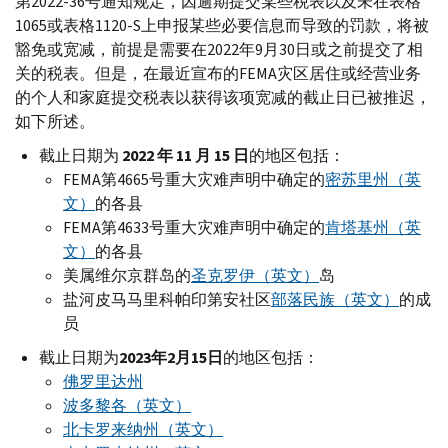
第2022-36号通知规定，因逾期提交某些税表以及未在表格
1065或表格1120-
S
上申报某些必要信息而导致的罚款，将被
豁免或宽减，前提是需要在2022年9月30日或之前提交了相
关的税表。但是，在最近宣布的
FEMA
灾区居住或经营业务
的个人和家庭提交税表以获得该项宽减的截止日已被推迟，
如下所述。
截止日期为
2022 年 11 月 15 日
的地区包括：
FEMA
第4665号重大灾难声明中确定的
密苏里州（英
文）
的各县
FEMA
第4633号重大灾难声明中确定的
肯塔基州（英
文）
的各县
美属维尔京群岛的
圣克罗伊（英文）
岛
盐河皮马马里科帕印第安社区
部落民族（英文）
的成
员
截止日期为
2023年2月15日
的地区包括：
佛罗里达州
波多黎各（英文）
北卡罗来纳州（英文）