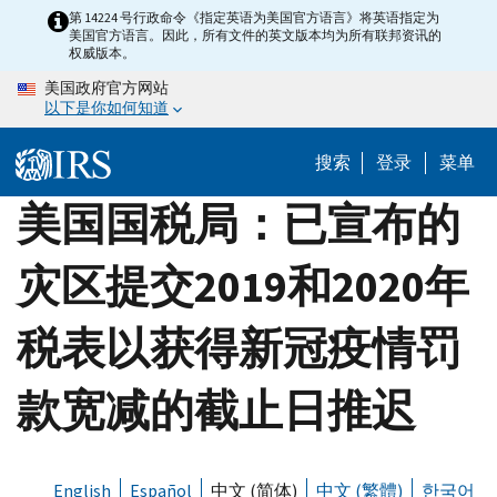
Skip
第 14224 号行政命令《指定英语为美国官方语言》将英语指定为
美国官方语言。因此，所有文件的英文版本均为所有联邦资讯的
to
权威版本。
main
美国政府官方网站
content
以下是你如何知道
搜索
登录
菜单
美国国税局：已宣布的
灾区提交2019和2020年
税表以获得新冠疫情罚
款宽减的截止日推迟
English
Español
中文 (简体)
中文 (繁體)
한국어