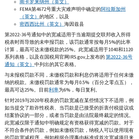
南卡罗来纳州（英文）
FEMA
第4672号重大灾难声明中确定的
阿拉斯加州
（英文）
的地区，以及
密西西比州（英文）
海因兹县
第2022-36号通知中的宽减适用于当逾期提交联邦收入所得
税表时而导致的未申报罚款，该罚款通常按每月5%的比率
计算，最高可达未缴税款的25%。此宽减适用于1040和1120
系列表格，以及在国税局官网
IRS.gov
上发布的
第2022-36号
通知（英文）
中列出的其它表格。
与未报税罚款不同，未缴税罚款和利息仍将适用于任何未缴
纳的税款。未缴税罚款通常为每月0.5%（百分之零点五），
最高可达25%。目前
利率
为6%，每日复利。
针对2019与2020年税表的罚款宽减在某些情况下不适用，例
如当提交了欺诈性税表、当罚款是已接受的折衷付税提议或
结案协议的一部分，或者当罚款是由法院最终裁定的情况。
此宽减仅限于通知中明确规定有资格获得宽减的罚款。对于
不符合条件的罚款，例如未缴税罚款，纳税人可以使用现有
的罚款宽减程序，例如根据合理事由标准或首次宽减项目来